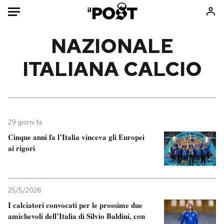
Auto
NAZIONALE
ITALIANA CALCIO
HOME
Italia
Moda
Mondo
Libri
Politica
Consumismi
29 giorni fa
Tecnologia
Storie/Idee
Cinque anni fa l’Italia vinceva gli Europei
Internet
Ok Boomer!
ai rigori
Scienza
Media
Cultura
Europa
Economia
Altrecose
25/5/2026
Sport
Mondiali calcio 2026
I calciatori convocati per le prossime due
amichevoli dell’Italia di Silvio Baldini, con