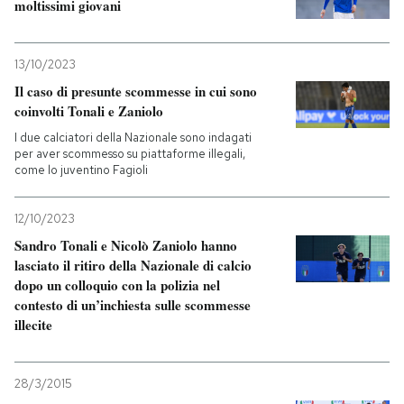
moltissimi giovani
PODCAST
13/10/2023
Il caso di presunte scommesse in cui sono
NEWSLETTER
coinvolti Tonali e Zaniolo
I due calciatori della Nazionale sono indagati
per aver scommesso su piattaforme illegali,
I MIEI PREFERITI
come lo juventino Fagioli
SHOP
12/10/2023
Sandro Tonali e Nicolò Zaniolo hanno
lasciato il ritiro della Nazionale di calcio
CALENDARIO
dopo un colloquio con la polizia nel
contesto di un’inchiesta sulle scommesse
illecite
AREA PERSONALE
Entra
28/3/2015