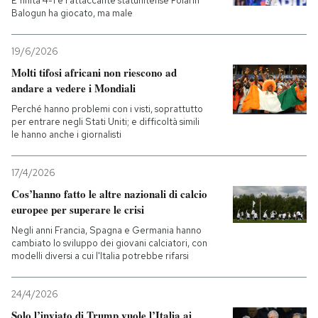
È finita 4-1 e l’attaccante statunitense Folarin
Balogun ha giocato, ma male
19/6/2026
Molti tifosi africani non riescono ad
andare a vedere i Mondiali
Perché hanno problemi con i visti, soprattutto
per entrare negli Stati Uniti; e difficoltà simili
le hanno anche i giornalisti
17/4/2026
Cos’hanno fatto le altre nazionali di calcio
europee per superare le crisi
Negli anni Francia, Spagna e Germania hanno
cambiato lo sviluppo dei giovani calciatori, con
modelli diversi a cui l'Italia potrebbe rifarsi
24/4/2026
Solo l’inviato di Trump vuole l’Italia ai