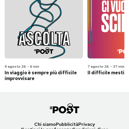
9 agosto 26
-
6 min
7 agosto 26
-
37 min
In viaggio è sempre più difficile
Il difficile mestie
improvvisare
Chi siamo
Pubblicità
Privacy