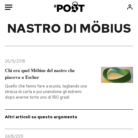
Auto
NASTRO DI MÖBIUS
HOME
Italia
Moda
Mondo
Libri
26/9/2018
Politica
Consumismi
Chi era quel Möbius del nastro che
piaceva a Escher
Tecnologia
Storie/Idee
Quello che fanno fare a scuola, tagliando una
Internet
Ok Boomer!
striscia di carta e poi unendone gli estremi
Scienza
Media
dopo averne torto uno di 180 gradi
Cultura
Europa
Economia
Altrecose
Altri articoli su questo argomento
Sport
Mondiali calcio 2026
24/8/2011