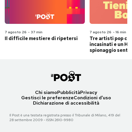
7 agosto 26
-
37 min
7 agosto 26
-
16 min
Il difficile mestiere di ripetersi
Tre artisti pop ch
incasinati e un Hit
spionaggio senti
Chi siamo
Pubblicità
Privacy
Gestisci le preferenze
Condizioni d'uso
Dichiarazione di accessibilità
Il Post è una testata registrata presso il Tribunale di Milano, 419 del
28 settembre 2009 - ISSN 2610-9980