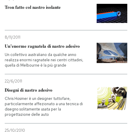
Tron fatto col nastro isolante
PODCAST
NEWSLETTER
8/11/2011
Un’enorme ragnatela di nastro adesivo
I MIEI PREFERITI
Un collettivo australiano da qualche anno
realizza enormi ragnatele nei centri cittadini,
quella di Melbourne è la più grande
SHOP
22/6/2011
Disegni di nastro adesivo
CALENDARIO
Chris Hosmer è un designer tuttofare,
particolarmente affezionato a una tecnica di
AREA PERSONALE
disegno solitamente usata per la
progettazione delle auto
Entra
25/10/2010