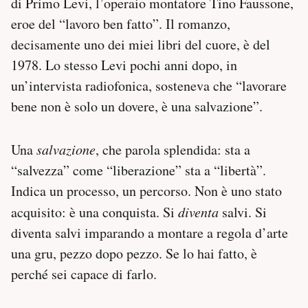
di Primo Levi, l’operaio montatore Tino Faussone,
Notifiche mobile
eroe del “lavoro ben fatto”. Il romanzo,
Regala il Post
decisamente uno dei miei libri del cuore, è del
Hai bisogno di aiuto?
1978. Lo stesso Levi pochi anni dopo, in
Esci
un’intervista radiofonica, sosteneva che “lavorare
bene non è solo un dovere, è una salvazione”.
Una
salvazione
, che parola splendida: sta a
“salvezza” come “liberazione” sta a “libertà”.
Indica un processo, un percorso. Non è uno stato
acquisito: è una conquista. Si
diventa
salvi. Si
diventa salvi imparando a montare a regola d’arte
una gru, pezzo dopo pezzo. Se lo hai fatto, è
perché sei capace di farlo.