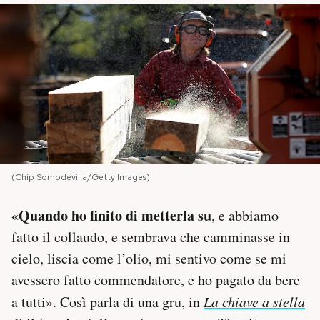
PODCAST
NEWSLETTER
I MIEI PREFERITI
SHOP
(Chip Somodevilla/Getty Images)
«Quando ho finito di metterla su
, e abbiamo
CALENDARIO
fatto il collaudo, e sembrava che camminasse in
cielo, liscia come l’olio, mi sentivo come se mi
AREA PERSONALE
avessero fatto commendatore, e ho pagato da bere
Area Personale
a tutti». Così parla di una gru, in
La c
hiave a stella
Newsletter