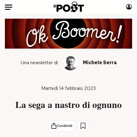
Auto
HOME
Italia
Moda
Mondo
Libri
Una newsletter di
Michele Serra
Politica
Consumismi
Tecnologia
Storie/Idee
Internet
Ok Boomer!
Martedì 14 febbraio 2023
Scienza
Media
La sega a nastro di ognuno
Cultura
Europa
Economia
Altrecose
Sport
Mondiali calcio 2026
Condividi