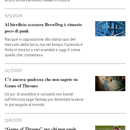
la loro etnia venivano messe in mostra
9/5/2024
Al birrificio scozzese BrewDog è rimasto
poco di punk
Nacque in opposizione allo status quo del
mercato della birra, ma nel tempo l’azienda è
finita in mezzo a vari scandali e oggi è come
quelle che contestava
22/7/2017
C’è ancora qualcosa che non sapete su
Game of Thrones
Un po' di aneddoti e curiosità non banali
sull'intricata saga fantasy poi diventata la serie
tv più seguita al mondo
12/4/2019
“Game of Thrones” per chi non vuole