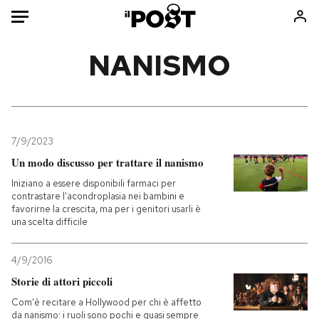
Auto
NANISMO
HOME
Italia
Moda
Mondo
Libri
7/9/2023
Politica
Consumismi
Un modo discusso per trattare il nanismo
Tecnologia
Storie/Idee
Iniziano a essere disponibili farmaci per
contrastare l'acondroplasia nei bambini e
Internet
Ok Boomer!
favorirne la crescita, ma per i genitori usarli è
Scienza
Media
una scelta difficile
Cultura
Europa
4/9/2016
Economia
Altrecose
Storie di attori piccoli
Sport
Mondiali calcio 2026
Com'è recitare a Hollywood per chi è affetto
da nanismo: i ruoli sono pochi e quasi sempre