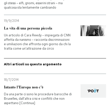
gli stessi – elfi, gnomi, esserini strani – ma
qualcosa sta lentamente cambiando
PODCAST
19/9/2014
NEWSLETTER
La vita di una persona piccola
Un articolo di Cara Reedy – impiegata di CNN
affetta da nanismo – racconta discriminazioni
I MIEI PREFERITI
e umiliazioni che affronta ogni giorno da chi la
tratta come un'attrazione da circo
SHOP
Altri articoli su questo argomento
CALENDARIO
18/7/2014
Intanto l’Europa non c’è
AREA PERSONALE
Da una parte ci sono le procedure barocche di
Bruxelles, dall'altra crisi e conflitti che non
Entra
aspettano [Continua]