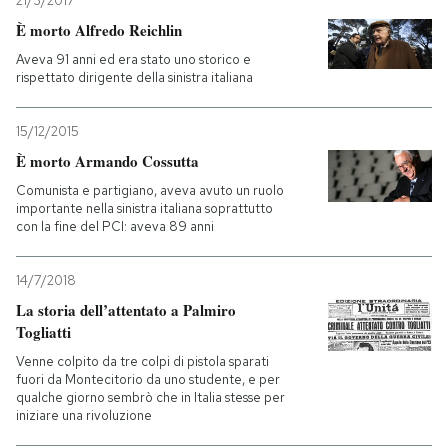
21/3/2017
È morto Alfredo Reichlin
PODCAST
Aveva 91 anni ed era stato uno storico e
rispettato dirigente della sinistra italiana
NEWSLETTER
15/12/2015
È morto Armando Cossutta
I MIEI PREFERITI
Comunista e partigiano, aveva avuto un ruolo
importante nella sinistra italiana soprattutto
con la fine del PCI: aveva 89 anni
SHOP
14/7/2018
CALENDARIO
La storia dell’attentato a Palmiro
Togliatti
Venne colpito da tre colpi di pistola sparati
AREA PERSONALE
fuori da Montecitorio da uno studente, e per
qualche giorno sembrò che in Italia stesse per
Entra
iniziare una rivoluzione