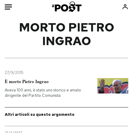
Auto
MORTO PIETRO
INGRAO
HOME
Italia
Moda
Mondo
Libri
Politica
Consumismi
27/9/2015
Tecnologia
Storie/Idee
È morto Pietro Ingrao
Internet
Ok Boomer!
Aveva 100 anni, è stato uno storico e amato
Scienza
Media
dirigente del Partito Comunista
Cultura
Europa
Economia
Altrecose
Altri articoli su questo argomento
Sport
Mondiali calcio 2026