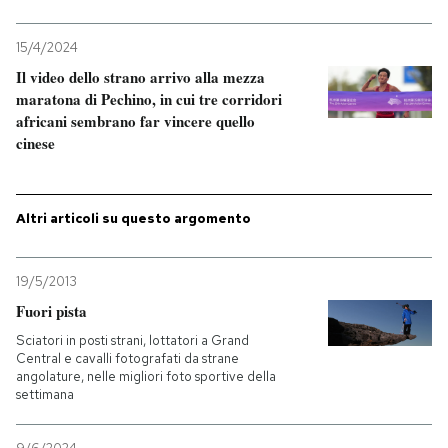
PODCAST
15/4/2024
Il video dello strano arrivo alla mezza
maratona di Pechino, in cui tre corridori
NEWSLETTER
africani sembrano far vincere quello
cinese
I MIEI PREFERITI
Altri articoli su questo argomento
SHOP
19/5/2013
CALENDARIO
Fuori pista
Sciatori in posti strani, lottatori a Grand
Central e cavalli fotografati da strane
AREA PERSONALE
angolature, nelle migliori foto sportive della
settimana
Entra