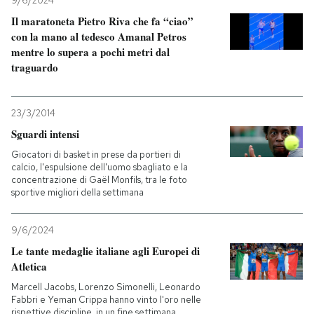
9/6/2024
Il maratoneta Pietro Riva che fa “ciao”
con la mano al tedesco Amanal Petros
mentre lo supera a pochi metri dal
traguardo
23/3/2014
Sguardi intensi
Giocatori di basket in prese da portieri di
calcio, l'espulsione dell'uomo sbagliato e la
concentrazione di Gaël Monfils, tra le foto
sportive migliori della settimana
9/6/2024
Le tante medaglie italiane agli Europei di
Atletica
Marcell Jacobs, Lorenzo Simonelli, Leonardo
Fabbri e Yeman Crippa hanno vinto l'oro nelle
rispettive discipline, in un fine settimana