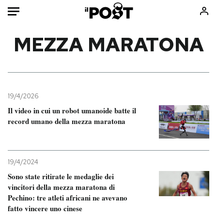
Auto
MEZZA MARATONA
HOME
Italia
Moda
Mondo
Libri
19/4/2026
Politica
Consumismi
Il video in cui un robot umanoide batte il
record umano della mezza maratona
Tecnologia
Storie/Idee
Internet
Ok Boomer!
Scienza
Media
19/4/2024
Cultura
Europa
Sono state ritirate le medaglie dei
Economia
Altrecose
vincitori della mezza maratona di
Sport
Mondiali calcio 2026
Pechino: tre atleti africani ne avevano
fatto vincere uno cinese