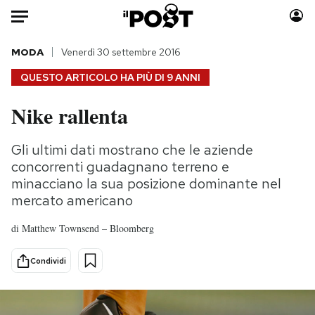
Auto
MODA
Venerdì 30 settembre 2016
QUESTO ARTICOLO HA PIÙ DI
9 ANNI
HOME
Nike rallenta
Italia
Moda
Mondo
Libri
Gli ultimi dati mostrano che le aziende
Politica
Consumismi
concorrenti guadagnano terreno e
Tecnologia
Storie/Idee
minacciano la sua posizione dominante nel
mercato americano
Internet
Ok Boomer!
Scienza
Media
di
Matthew Townsend – Bloomberg
Cultura
Europa
Economia
Altrecose
Condividi
Sport
Mondiali calcio 2026