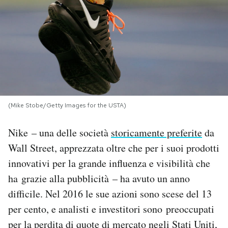
PODCAST
NEWSLETTER
I MIEI PREFERITI
(Mike Stobe/Getty Images for the USTA)
SHOP
Nike – una delle società
storicamente preferite
da
Wall Street, apprezzata oltre che per i suoi prodotti
CALENDARIO
innovativi per la grande influenza e visibilità che
ha grazie alla pubblicità – ha avuto un anno
AREA PERSONALE
difficile. Nel 2016 le sue azioni sono scese del 13
per cento, e analisti e investitori sono preoccupati
Area Personale
per la perdita di quote di mercato negli Stati Uniti,
Newsletter