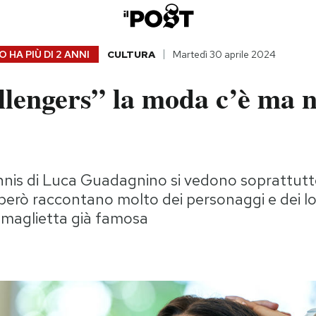
 HA PIÙ DI
2 ANNI
CULTURA
Martedì 30 aprile 2024
lengers” la moda c’è ma n
ennis di Luca Guadagnino si vedono soprattutto
però raccontano molto dei personaggi e dei lo
 maglietta già famosa