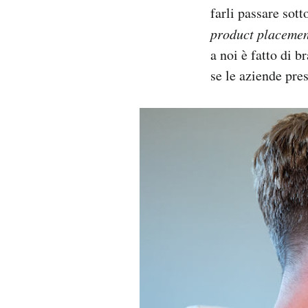
farli passare sott
product placeme
a noi è fatto di 
se le aziende pre