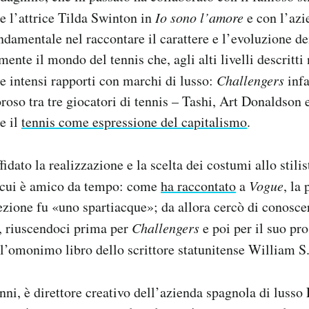
e l’attrice Tilda Swinton in
Io sono l’amore
e con l’az
ondamentale nel raccontare il carattere e l’evoluzione d
mente il mondo del tennis che, agli alti livelli descritti
e intensi rapporti con marchi di lusso:
Challengers
infa
roso tra tre giocatori di tennis – Tashi, Art Donaldson 
e il
tennis come espressione del capitalismo
.
idato la realizzazione e la scelta dei costumi allo stili
 cui è amico da tempo: come
ha raccontato
a
Vogue
, la
ezione fu «uno spartiacque»; da allora cercò di conosce
, riuscendoci prima per
Challengers
e poi per il suo pr
all’omonimo libro dello scrittore statunitense William S
ni, è direttore creativo dell’azienda spagnola di lusso