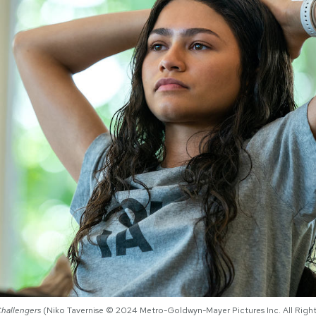
hallengers
(Niko Tavernise © 2024 Metro-Goldwyn-Mayer Pictures Inc. All Righ