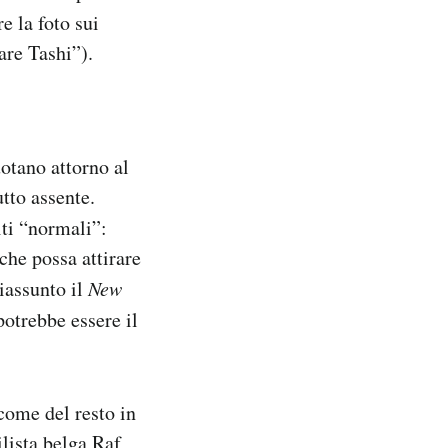
e la foto sui
re Tashi”).
uotano attorno al
utto assente.
iti “normali”:
che possa attirare
riassunto il
New
potrebbe essere il
come del resto in
ilista belga Raf