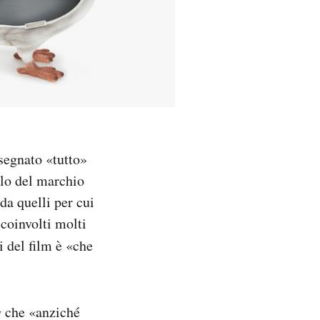
segnato «tutto»
llo del marchio
da quelli per cui
 coinvolti molti
i del film è «che
g
che «anziché