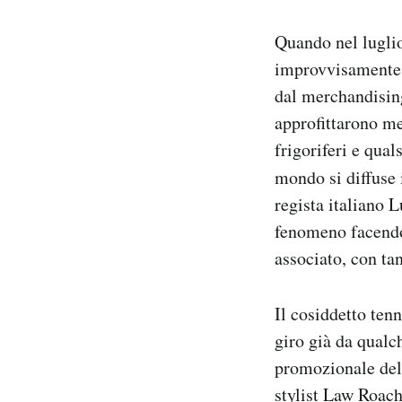
Notifiche mobile
Regala il Post
Quando nel luglio
Hai bisogno di aiuto?
improvvisamente
Esci
dal merchandisin
approfittarono met
frigoriferi e qual
mondo si diffuse 
regista italiano 
fenomeno facendo 
associato, con ta
Il cosiddetto ten
giro già da qual
promozionale del 
stylist Law Roach