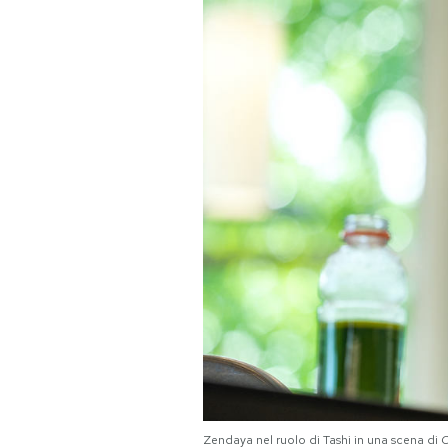
PODCAST
NEWSLETTER
I MIEI PREFERITI
SHOP
CALENDARIO
AREA PERSONALE
Area Personale
Newsletter
Zendaya nel ruolo di Tashi in una scena di
C