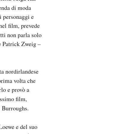
ienda di moda
ei personaggi e
 nel film, prevede
tti non parla solo
e Patrick Zweig –
sta nordirlandese
 prima volta che
rlo e provò a
ossimo film,
. Burroughs.
 Loewe e del suo