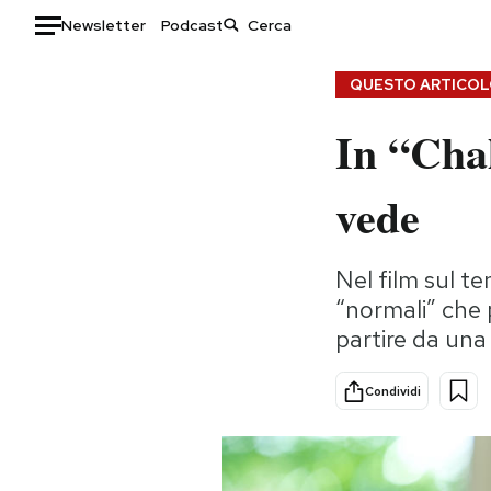
Newsletter
Podcast
Auto
QUESTO ARTICOLO
In “Chal
HOME
Italia
Moda
vede
Mondo
Libri
Politica
Consumismi
Nel film sul t
Tecnologia
Storie/Idee
“normali” che 
Internet
Ok Boomer!
partire da una
Scienza
Media
Cultura
Europa
Condividi
Economia
Altrecose
Sport
Mondiali calcio 2026