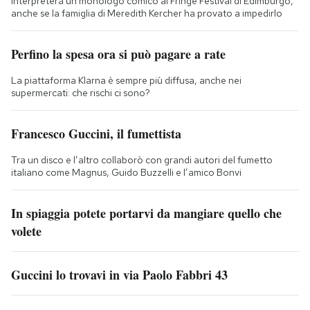
Interpreterà un monologo comico al Fringe Festival di Edimburgo,
anche se la famiglia di Meredith Kercher ha provato a impedirlo
Perfino la spesa ora si può pagare a rate
La piattaforma Klarna è sempre più diffusa, anche nei
supermercati: che rischi ci sono?
Francesco Guccini, il fumettista
Tra un disco e l’altro collaborò con grandi autori del fumetto
italiano come Magnus, Guido Buzzelli e l’amico Bonvi
In spiaggia potete portarvi da mangiare quello che
volete
Guccini lo trovavi in via Paolo Fabbri 43