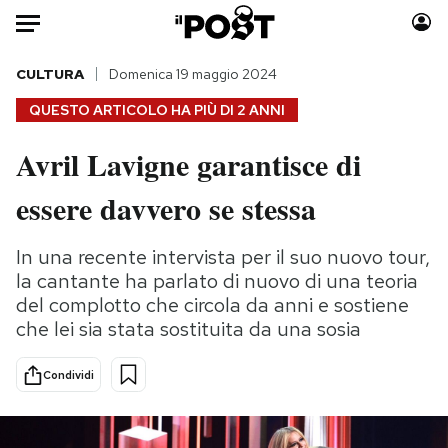
Auto
CULTURA
Domenica 19 maggio 2024
QUESTO ARTICOLO HA PIÙ DI
2 ANNI
HOME
Avril Lavigne garantisce di
Italia
Moda
essere davvero se stessa
Mondo
Libri
Politica
Consumismi
In una recente intervista per il suo nuovo tour,
Tecnologia
Storie/Idee
la cantante ha parlato di nuovo di una teoria
Internet
Ok Boomer!
del complotto che circola da anni e sostiene
Scienza
Media
che lei sia stata sostituita da una sosia
Cultura
Europa
Economia
Altrecose
Condividi
Sport
Mondiali calcio 2026