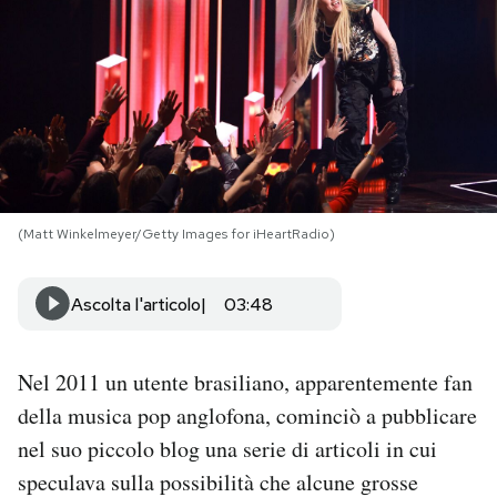
PODCAST
NEWSLETTER
I MIEI PREFERITI
(Matt Winkelmeyer/Getty Images for iHeartRadio)
SHOP
Ascolta l'articolo
03:48
CALENDARIO
Nel 2011 un utente brasiliano, apparentemente fan
AREA PERSONALE
della musica pop anglofona, cominciò a pubblicare
nel suo piccolo blog una serie di articoli in cui
Area Personale
speculava sulla possibilità che alcune grosse
Newsletter