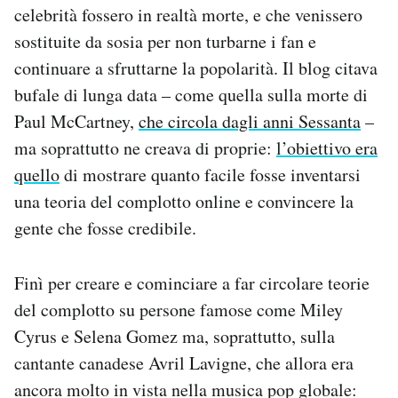
celebrità fossero in realtà morte, e che venissero
Notifiche mobile
Regala il Post
sostituite da sosia per non turbarne i fan e
Hai bisogno di aiuto?
continuare a sfruttarne la popolarità. Il blog citava
Esci
bufale di lunga data – come quella sulla morte di
Paul McCartney,
che circola dagli anni Sessanta
–
ma soprattutto ne creava di proprie:
l’obiettivo era
quello
di mostrare quanto facile fosse inventarsi
una teoria del complotto online e convincere la
gente che fosse credibile.
Finì per creare e cominciare a far circolare teorie
del complotto su persone famose come Miley
Cyrus e Selena Gomez ma, soprattutto, sulla
cantante canadese Avril Lavigne, che allora era
ancora molto in vista nella musica pop globale: