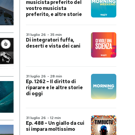
musicista preferito del
vostro musicista
preferito, e altre storie
31 luglio 26
-
35 min
Di integratori fuffa,
deserti e vista dei cani
31 luglio 26
-
28 min
Ep. 1262 – Il diritto di
riparare e le altre storie
di oggi
31 luglio 26
-
12 min
Ep. 488 – Un giallo da cui
si impara moltissimo