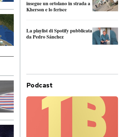
insegue un ortolano in strada a
statun
Kherson e lo ferisce
afric
La playlist di Spotify pubblicata
Quan
da Pedro Sánchez
magli
consi
difen
Podcast