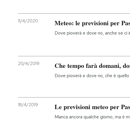
PODCAST
11/4/2020
Meteo: le previsioni per Pa
NEWSLETTER
Dove pioverà e dove no, anche se ci 
I MIEI PREFERITI
20/4/2019
Che tempo farà domani, do
SHOP
Dove pioverà e dove no, che è quello 
CALENDARIO
18/4/2019
Le previsioni meteo per Pa
AREA PERSONALE
Manca ancora qualche giorno, ma è meg
Entra