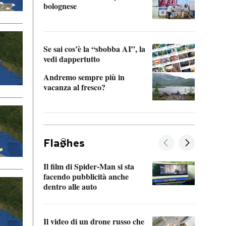
bolognese
Tom 
Se sai cos’è la “sbobba AI”, la
vedi dappertutto
Andremo sempre più in
vacanza al fresco?
Fla
hes
Il film di Spider-Man si sta
La de
facendo pubblicità anche
Franc
dentro alle auto
dello
Il video di un drone russo che
Una 