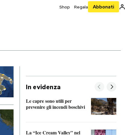
Abbonati
Shop
Regala
In evidenza
Le capre sono utili per
prevenire gli incendi boschivi
Le si
acces
La “Ice Cream Valley” nel
Prepa