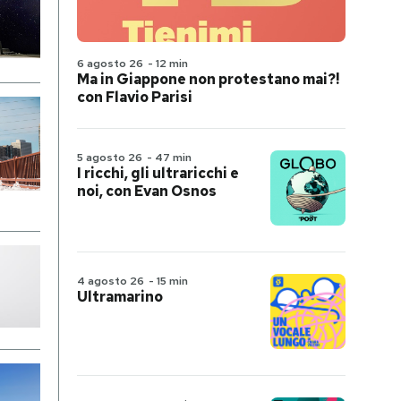
6 agosto 26
-
12 min
Ma in Giappone non protestano mai?!
con Flavio Parisi
5 agosto 26
-
47 min
I ricchi, gli ultraricchi e
noi, con Evan Osnos
4 agosto 26
-
15 min
Ultramarino