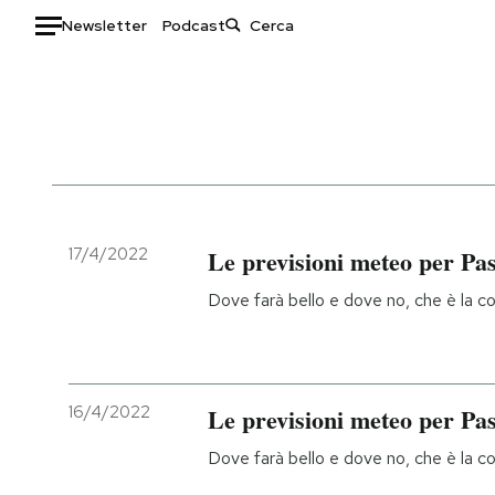
Newsletter
Podcast
Auto
HOME
Italia
Moda
Mondo
Libri
Politica
Consumismi
17/4/2022
Le previsioni meteo per Pas
Tecnologia
Storie/Idee
Dove farà bello e dove no, che è la co
Internet
Ok Boomer!
Scienza
Media
Cultura
Europa
Economia
Altrecose
16/4/2022
Le previsioni meteo per Pa
Sport
Mondiali calcio 2026
Dove farà bello e dove no, che è la co