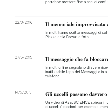
potrebbe mettere fine a anni di confu
PODCAST
22/3/2016
Il memoriale improvvisato 
NEWSLETTER
In molti hanno scritto messaggi di soli
Piazza della Borsa: le foto
I MIEI PREFERITI
27/5/2015
Il messaggio che fa bloccar
SHOP
In molti online segnalano di avere ri
inutilizzabile l'app dei Messaggi e in a
CALENDARIO
telefono
AREA PERSONALE
14/5/2015
Gli uccelli possono davver
Entra
Un video di AsapSCIENCE spiega in ch
di uccelli (i piccioni, per esempio, me