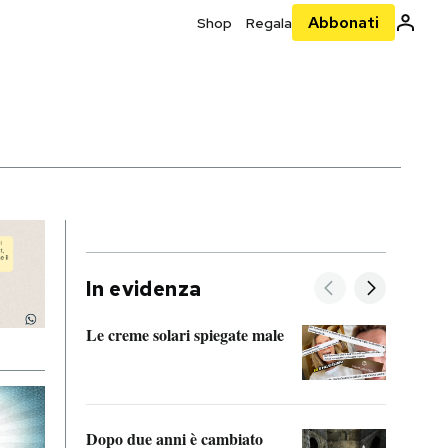
Abbonati
Shop
Regala
In evidenza
Le creme solari spiegate male
FitAc
guerr
Dopo due anni è cambiato
A cos