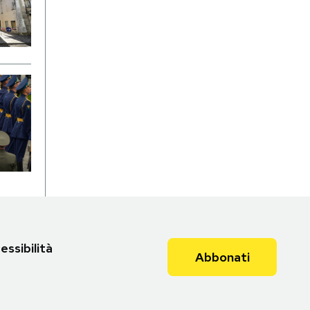
essibilità
Abbonati