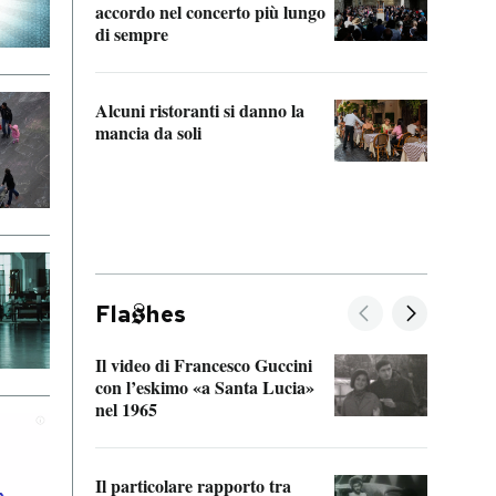
accordo nel concerto più lungo
di sempre
Il ci
parla
Alcuni ristoranti si danno la
nessu
mancia da soli
Fla
hes
Il video di Francesco Guccini
Sulla
con l’eskimo «a Santa Lucia»
vorti
nel 1965
veder
Il particolare rapporto tra
La ve