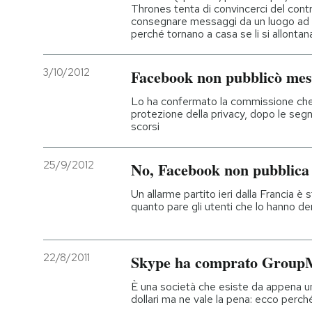
Thrones tenta di convincerci del contr
consegnare messaggi da un luogo ad u
perché tornano a casa se li si allontana
3/10/2012
Facebook non pubblicò mess
Lo ha confermato la commissione che 
protezione della privacy, dopo le segn
scorsi
25/9/2012
No, Facebook non pubblica i
Un allarme partito ieri dalla Francia 
quanto pare gli utenti che lo hanno de
22/8/2011
Skype ha comprato Group
È una società che esiste da appena un 
dollari ma ne vale la pena: ecco perch