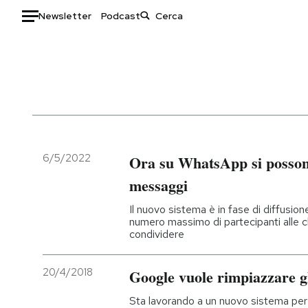
Newsletter
Podcast
Auto
HOME
Italia
Moda
Mondo
Libri
Politica
Consumismi
6/5/2022
Ora su WhatsApp si possono
Tecnologia
Storie/Idee
messaggi
Internet
Ok Boomer!
Il nuovo sistema è in fase di diffusio
Scienza
Media
numero massimo di partecipanti alle ch
condividere
Cultura
Europa
Economia
Altrecose
20/4/2018
Google vuole rimpiazzare 
Sport
Mondiali calcio 2026
Sta lavorando a un nuovo sistema per