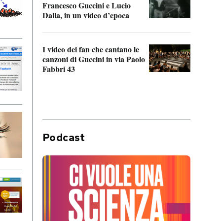
Francesco Guccini e Lucio
“Loco
Dalla, in un video d’epoca
Franc
I video dei fan che cantano le
Il de
canzoni di Guccini in via Paolo
Edoar
Fabbri 43
cappi
Podcast