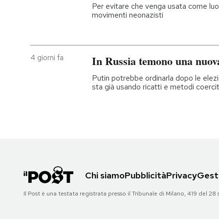
Per evitare che venga usata come luog
movimenti neonazisti
4 giorni fa
In Russia temono una nuova
Putin potrebbe ordinarla dopo le elezi
sta già usando ricatti e metodi coercit
Chi siamo
Pubblicità
Privacy
Gesti
Il Post è una testata registrata presso il Tribunale di Milano, 419 del