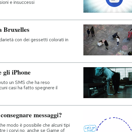
sioni e insuccessi
a Bruxelles
darietà con dei gessetti colorati in
e gli iPhone
cevuto un SMS che ha reso
lcuni casi ha fatto spegnere il
o consegnare messaggi?
e modo è possibile che alcuni tipi
ntre i corvi no, anche se Game of