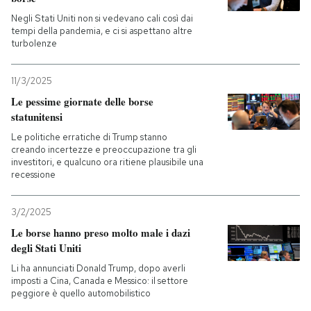
Negli Stati Uniti non si vedevano cali così dai
PODCAST
tempi della pandemia, e ci si aspettano altre
turbolenze
NEWSLETTER
11/3/2025
Le pessime giornate delle borse
statunitensi
I MIEI PREFERITI
Le politiche erratiche di Trump stanno
creando incertezze e preoccupazione tra gli
investitori, e qualcuno ora ritiene plausibile una
SHOP
recessione
CALENDARIO
3/2/2025
Le borse hanno preso molto male i dazi
degli Stati Uniti
AREA PERSONALE
Li ha annunciati Donald Trump, dopo averli
imposti a Cina, Canada e Messico: il settore
Entra
peggiore è quello automobilistico