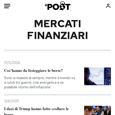
Auto
MERCATI
FINANZIARI
HOME
Italia
Moda
Mondo
Libri
Politica
Consumismi
17/5/2026
Tecnologia
Storie/Idee
Cos’hanno da festeggiare le borse?
Internet
Ok Boomer!
Sono ai massimi di sempre, mentre il mondo va
Scienza
Media
a rotoli tra guerre, crisi energetica e un
possibile ritorno dell'inflazione
Cultura
Europa
Economia
Altrecose
3/4/2025
Sport
Mondiali calcio 2026
I dazi di Trump hanno fatto crollare le
borse