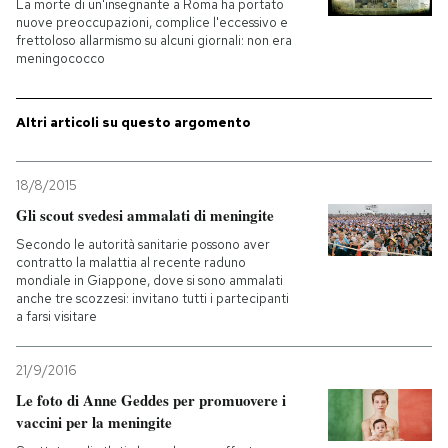
La morte di un'insegnante a Roma ha portato
nuove preoccupazioni, complice l'eccessivo e
PODCAST
frettoloso allarmismo su alcuni giornali: non era
meningococco
NEWSLETTER
Altri articoli su questo argomento
I MIEI PREFERITI
18/8/2015
Gli scout svedesi ammalati di meningite
SHOP
Secondo le autorità sanitarie possono aver
contratto la malattia al recente raduno
mondiale in Giappone, dove si sono ammalati
anche tre scozzesi: invitano tutti i partecipanti
CALENDARIO
a farsi visitare
AREA PERSONALE
21/9/2016
Le foto di Anne Geddes per promuovere i
Entra
vaccini per la meningite