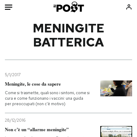
Auto
MENINGITE
BATTERICA
HOME
Italia
Moda
Mondo
Libri
Politica
Consumismi
5/1/2017
Tecnologia
Storie/Idee
Meningite, le cose da sapere
Internet
Ok Boomer!
Come si trasmette, quali sono i sintomi, come si
Scienza
Media
cura e come funzionano i vaccini: una guida
per preoccupati (non c'è motivo)
Cultura
Europa
Economia
Altrecose
28/12/2016
Sport
Mondiali calcio 2026
Non c’è un “allarme meningite”