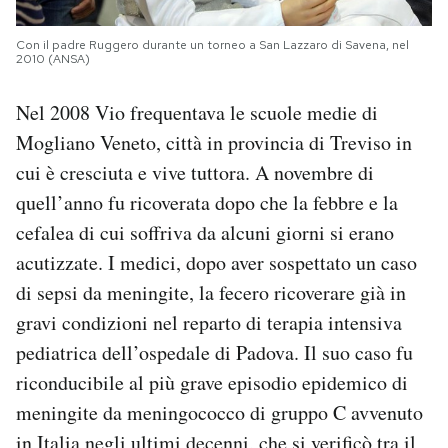
Con il padre Ruggero durante un torneo a San Lazzaro di Savena, nel
2010 (ANSA)
Nel 2008 Vio frequentava le scuole medie di
Mogliano Veneto, città in provincia di Treviso in
cui è cresciuta e vive tuttora. A novembre di
quell’anno fu ricoverata dopo che la febbre e la
cefalea di cui soffriva da alcuni giorni si erano
acutizzate. I medici, dopo aver sospettato un caso
di sepsi da meningite, la fecero ricoverare già in
gravi condizioni nel reparto di terapia intensiva
pediatrica dell’ospedale di Padova. Il suo caso fu
riconducibile al più grave episodio epidemico di
meningite da meningococco di gruppo C avvenuto
in Italia negli ultimi decenni, che si verificò tra il