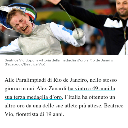
PODCAST
NEWSLETTER
I MIEI PREFERITI
Beatrice Vio dopo la vittoria della medaglia d'oro a Rio de Janeiro
(Facebook/Beatrice Vio)
SHOP
Alle Paralimpiadi di Rio de Janeiro, nello stesso
CALENDARIO
giorno in cui Alex Zanardi
ha vinto a 49 anni la
sua terza medaglia d’oro
, l’Italia ha ottenuto un
altro oro da una delle sue atlete più attese, Beatrice
AREA PERSONALE
Vio, fiorettista di 19 anni.
Area Personale
Newsletter