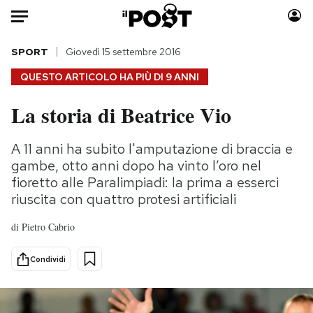
Auto
SPORT
Giovedì 15 settembre 2016
QUESTO ARTICOLO HA PIÙ DI
9 ANNI
HOME
La storia di Beatrice Vio
Italia
Moda
Mondo
Libri
A 11 anni ha subito l'amputazione di braccia e
Politica
Consumismi
gambe, otto anni dopo ha vinto l’oro nel
Tecnologia
Storie/Idee
fioretto alle Paralimpiadi: la prima a esserci
riuscita con quattro protesi artificiali
Internet
Ok Boomer!
Scienza
Media
di
Pietro Cabrio
Cultura
Europa
Economia
Altrecose
Condividi
Sport
Mondiali calcio 2026