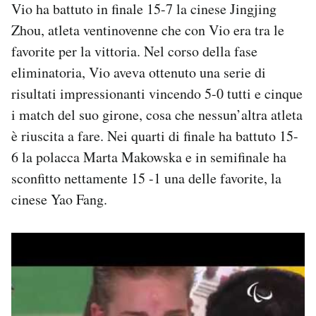
Vio ha battuto in finale 15-7 la cinese Jingjing
Notifiche mobile
Zhou, atleta ventinovenne che con Vio era tra le
Regala il Post
Hai bisogno di aiuto?
favorite per la vittoria. Nel corso della fase
Esci
eliminatoria, Vio aveva ottenuto una serie di
risultati impressionanti vincendo 5-0 tutti e cinque
i match del suo girone, cosa che nessun’altra atleta
è riuscita a fare. Nei quarti di finale ha battuto 15-
6 la polacca Marta Makowska e in semifinale ha
sconfitto nettamente 15 -1 una delle favorite, la
cinese Yao Fang.