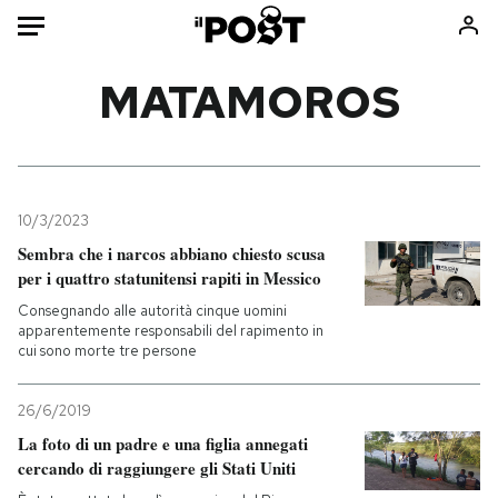
Auto
MATAMOROS
HOME
Italia
Moda
Mondo
Libri
10/3/2023
Politica
Consumismi
Sembra che i narcos abbiano chiesto scusa
per i quattro statunitensi rapiti in Messico
Tecnologia
Storie/Idee
Consegnando alle autorità cinque uomini
Internet
Ok Boomer!
apparentemente responsabili del rapimento in
Scienza
Media
cui sono morte tre persone
Cultura
Europa
Economia
Altrecose
26/6/2019
La foto di un padre e una figlia annegati
Sport
Mondiali calcio 2026
cercando di raggiungere gli Stati Uniti