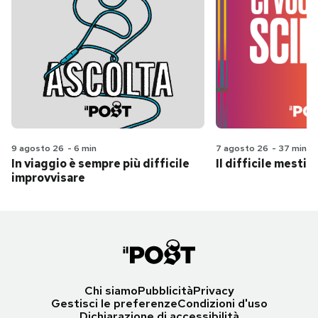
9 agosto 26
-
6 min
7 agosto 26
-
37 min
In viaggio è sempre più difficile
Il difficile mestie
improvvisare
Chi siamo
Pubblicità
Privacy
Gestisci le preferenze
Condizioni d'uso
Dichiarazione di accessibilità