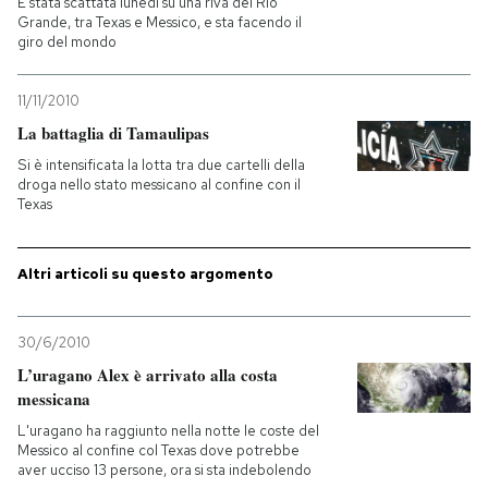
È stata scattata lunedì su una riva del Rio
Grande, tra Texas e Messico, e sta facendo il
giro del mondo
PODCAST
11/11/2010
NEWSLETTER
La battaglia di Tamaulipas
Si è intensificata la lotta tra due cartelli della
droga nello stato messicano al confine con il
I MIEI PREFERITI
Texas
SHOP
Altri articoli su questo argomento
CALENDARIO
30/6/2010
L’uragano Alex è arrivato alla costa
messicana
AREA PERSONALE
L'uragano ha raggiunto nella notte le coste del
Entra
Messico al confine col Texas dove potrebbe
aver ucciso 13 persone, ora si sta indebolendo