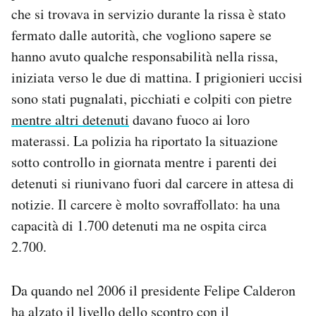
che si trovava in servizio durante la rissa è stato
Notifiche mobile
Regala il Post
fermato dalle autorità, che vogliono sapere se
Hai bisogno di aiuto?
hanno avuto qualche responsabilità nella rissa,
Esci
iniziata verso le due di mattina. I prigionieri uccisi
sono stati pugnalati, picchiati e colpiti con pietre
mentre altri detenuti
davano fuoco ai loro
materassi. La polizia ha riportato la situazione
sotto controllo in giornata mentre i parenti dei
detenuti si riunivano fuori dal carcere in attesa di
notizie. Il carcere è molto sovraffollato: ha una
capacità di 1.700 detenuti ma ne ospita circa
2.700.
Da quando nel 2006 il presidente Felipe Calderon
ha alzato il livello dello scontro con il