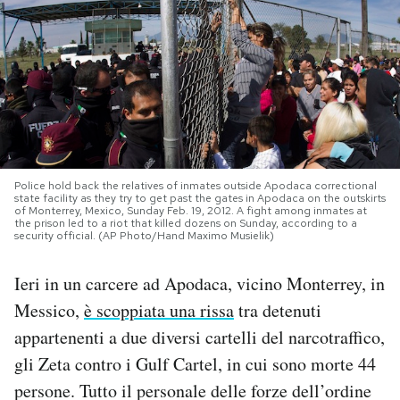
PODCAST
NEWSLETTER
I MIEI PREFERITI
Police hold back the relatives of inmates outside Apodaca correctional
state facility as they try to get past the gates in Apodaca on the outskirts
of Monterrey, Mexico, Sunday Feb. 19, 2012. A fight among inmates at
SHOP
the prison led to a riot that killed dozens on Sunday, according to a
security official. (AP Photo/Hand Maximo Musielik)
CALENDARIO
Ieri in un carcere ad Apodaca, vicino Monterrey, in
Messico,
è scoppiata una rissa
tra detenuti
AREA PERSONALE
appartenenti a due diversi cartelli del narcotraffico,
gli Zeta contro i Gulf Cartel, in cui sono morte 44
Area Personale
persone. Tutto il personale delle forze dell’ordine
Newsletter