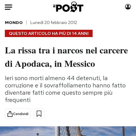
Auto
MONDO
Lunedì 20 febbraio 2012
QUESTO ARTICOLO HA PIÙ DI
14 ANNI
HOME
La rissa tra i narcos nel carcere
Italia
Moda
di Apodaca, in Messico
Mondo
Libri
Politica
Consumismi
Ieri sono morti almeno 44 detenuti, la
Tecnologia
Storie/Idee
corruzione e il sovraffollamento hanno fatto
Internet
Ok Boomer!
diventare fatti come questo sempre più
Scienza
Media
frequenti
Cultura
Europa
Economia
Altrecose
Condividi
Sport
Mondiali calcio 2026