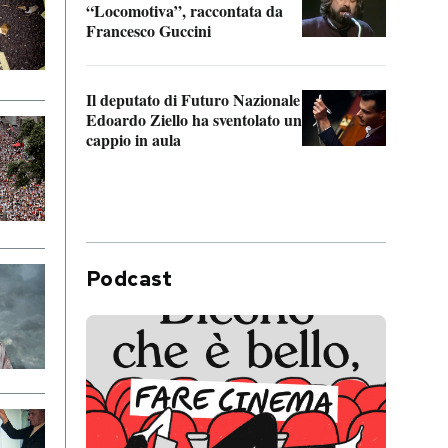
“Locomotiva”, raccontata da
inseg
Francesco Guccini
Khers
Il deputato di Futuro Nazionale
La pl
Edoardo Ziello ha sventolato un
da P
cappio in aula
Podcast