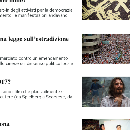
it-in degli attivisti per la democrazia
imento: le manifestazioni andavano
na legge sull’estradizione
no marciato contro un emendamento
lo cinese sul dissenso politico locale
017?
i sono i film che plausibilmente si
scutere (da Spielberg a Scorsese, da
tona