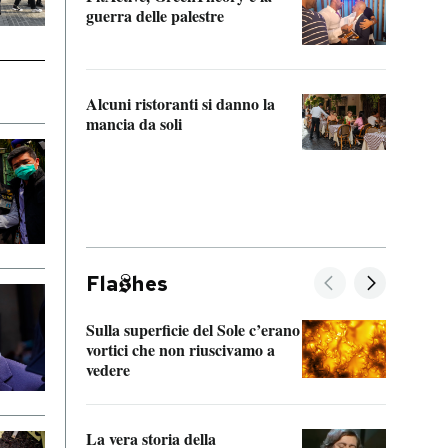
“Odis
guerra delle palestre
Che s
strum
Alcuni ristoranti si danno la
mancia da soli
Fla
hes
Sulla superficie del Sole c’erano
Il fi
vortici che non riuscivamo a
facen
vedere
dentr
La vera storia della
Il vi