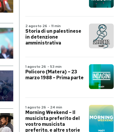
2 agosto 26
-
11 min
Storia di un palestinese
in detenzione
amministrativa
1 agosto 26
-
53 min
Policoro (Matera) – 23
marzo 1988 – Prima parte
1 agosto 26
-
24 min
Morning Weekend – Il
musicista preferito del
vostro musicista
preferito, e altre storie