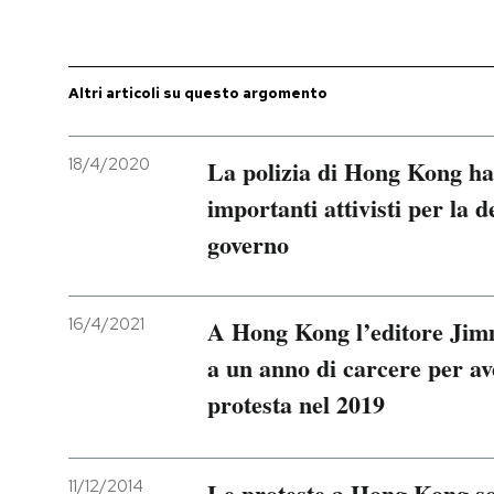
PODCAST
Altri articoli su questo argomento
NEWSLETTER
18/4/2020
La polizia di Hong Kong ha
I MIEI PREFERITI
importanti attivisti per la d
governo
SHOP
16/4/2021
A Hong Kong l’editore Jim
CALENDARIO
a un anno di carcere per a
protesta nel 2019
AREA PERSONALE
Entra
11/12/2014
Le proteste a Hong Kong so