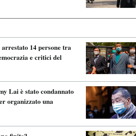
 arrestato 14 persone tra
emocrazia e critici del
my Lai è stato condannato
ver organizzato una
no finite?