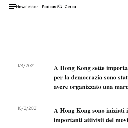
Newsletter
Podcast
Auto
HOME
Italia
Moda
Mondo
Libri
Politica
Consumismi
1/4/2021
A Hong Kong sette importa
Tecnologia
Storie/Idee
per la democrazia sono stati
Internet
Ok Boomer!
avere organizzato una marc
Scienza
Media
Cultura
Europa
Economia
Altrecose
16/2/2021
A Hong Kong sono iniziati i
Sport
Mondiali calcio 2026
importanti attivisti del mo