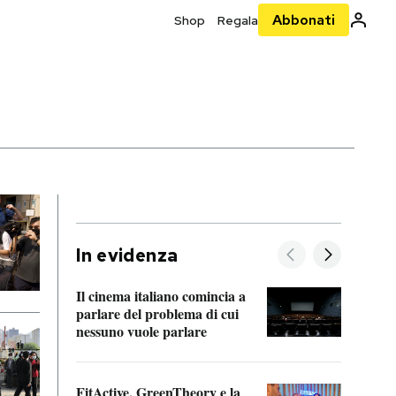
Abbonati
Shop
Regala
In evidenza
Il cinema italiano comincia a
A cos
parlare del problema di cui
nessuno vuole parlare
Cosa 
FitActive, GreenTheory e la