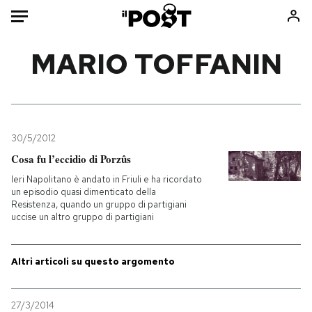
Auto
MARIO TOFFANIN
HOME
Italia
Moda
Mondo
Libri
30/5/2012
Politica
Consumismi
Cosa fu l’eccidio di Porzûs
Tecnologia
Storie/Idee
Ieri Napolitano è andato in Friuli e ha ricordato
un episodio quasi dimenticato della
Internet
Ok Boomer!
Resistenza, quando un gruppo di partigiani
Scienza
Media
uccise un altro gruppo di partigiani
Cultura
Europa
Economia
Altrecose
Altri articoli su questo argomento
Sport
Mondiali calcio 2026
27/3/2014