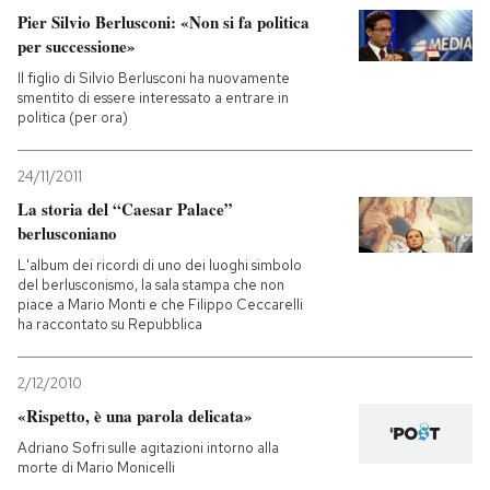
Pier Silvio Berlusconi: «Non si fa politica
per successione»
PODCAST
Il figlio di Silvio Berlusconi ha nuovamente
smentito di essere interessato a entrare in
NEWSLETTER
politica (per ora)
24/11/2011
I MIEI PREFERITI
La storia del “Caesar Palace”
berlusconiano
SHOP
L'album dei ricordi di uno dei luoghi simbolo
del berlusconismo, la sala stampa che non
piace a Mario Monti e che Filippo Ceccarelli
ha raccontato su Repubblica
CALENDARIO
2/12/2010
AREA PERSONALE
«Rispetto, è una parola delicata»
Adriano Sofri sulle agitazioni intorno alla
Entra
morte di Mario Monicelli