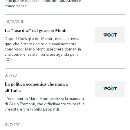
anticiparne qualcuno come liberalizzazioni e
concorrenza
28/12/2011
La “fase due” del governo Monti
Dopo il Consiglio dei Ministri, nessuno rivela
quel che è stato deciso e «unanimemente
condiviso»: Mario Monti spiegherà domani in
una conferenza stampa la sua agenda per il
2012
3/7/2011
La politica economica che manca
all’Italia
L'economista Mario Monti analizza la manovra
di Giulio Tremonti, che difficilmente favorirà la
crescita, e tira in ballo Leopardi
12/7/2011