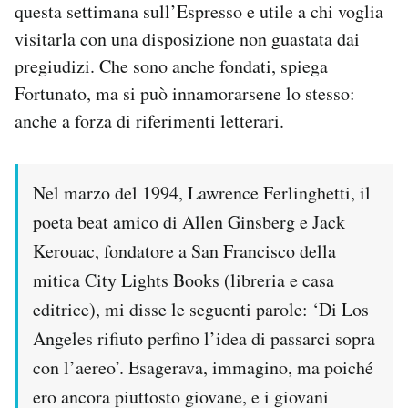
questa settimana sull’Espresso e utile a chi voglia
visitarla con una disposizione non guastata dai
PODCAST
pregiudizi. Che sono anche fondati, spiega
Fortunato, ma si può innamorarsene lo stesso:
NEWSLETTER
anche a forza di riferimenti letterari.
I MIEI PREFERITI
Nel marzo del 1994, Lawrence Ferlinghetti, il
SHOP
poeta beat amico di Allen Ginsberg e Jack
Kerouac, fondatore a San Francisco della
CALENDARIO
mitica City Lights Books (libreria e casa
editrice), mi disse le seguenti parole: ‘Di Los
Angeles rifiuto perfino l’idea di passarci sopra
AREA PERSONALE
con l’aereo’. Esagerava, immagino, ma poiché
Area Personale
ero ancora piuttosto giovane, e i giovani
Newsletter