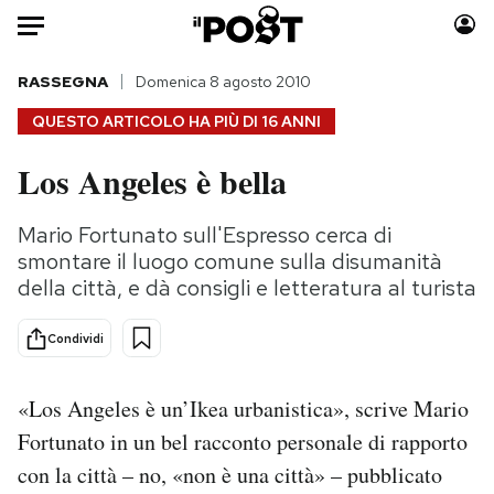
Auto
RASSEGNA
Domenica 8 agosto 2010
QUESTO ARTICOLO HA PIÙ DI
16 ANNI
HOME
Los Angeles è bella
Italia
Moda
Mondo
Libri
Mario Fortunato sull'Espresso cerca di
Politica
Consumismi
smontare il luogo comune sulla disumanità
Tecnologia
Storie/Idee
della città, e dà consigli e letteratura al turista
Internet
Ok Boomer!
Condividi
Scienza
Media
Cultura
Europa
«Los Angeles è un’Ikea urbanistica», scrive Mario
Economia
Altrecose
Fortunato in un bel racconto personale di rapporto
Sport
Mondiali calcio 2026
con la città – no, «non è una città» – pubblicato