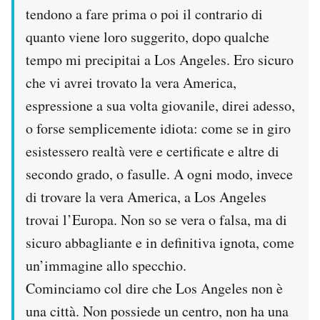
tendono a fare prima o poi il contrario di
Notifiche mobile
Regala il Post
quanto viene loro suggerito, dopo qualche
Hai bisogno di aiuto?
tempo mi precipitai a Los Angeles. Ero sicuro
Esci
che vi avrei trovato la vera America,
espressione a sua volta giovanile, direi adesso,
o forse semplicemente idiota: come se in giro
esistessero realtà vere e certificate e altre di
secondo grado, o fasulle. A ogni modo, invece
di trovare la vera America, a Los Angeles
trovai l’Europa. Non so se vera o falsa, ma di
sicuro abbagliante e in definitiva ignota, come
un’immagine allo specchio.
Cominciamo col dire che Los Angeles non è
una città. Non possiede un centro, non ha una