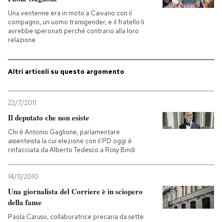
Una ventenne era in moto a Caivano con il
PODCAST
compagno, un uomo transgender, e il fratello li
avrebbe speronati perché contrario alla loro
relazione
NEWSLETTER
Altri articoli su questo argomento
I MIEI PREFERITI
22/7/2011
Il deputato che non esiste
SHOP
Chi è Antonio Gaglione, parlamentare
assenteista la cui elezione con il PD oggi è
rinfacciata da Alberto Tedesco a Rosy Bindi
CALENDARIO
14/11/2010
AREA PERSONALE
Una giornalista del Corriere è in sciopero
della fame
Entra
Paola Caruso, collaboratrice precaria da sette