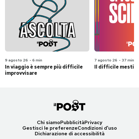
9 agosto 26
-
6 min
7 agosto 26
-
37 min
In viaggio è sempre più difficile
Il difficile mestie
improvvisare
Chi siamo
Pubblicità
Privacy
Gestisci le preferenze
Condizioni d'uso
Dichiarazione di accessibilità