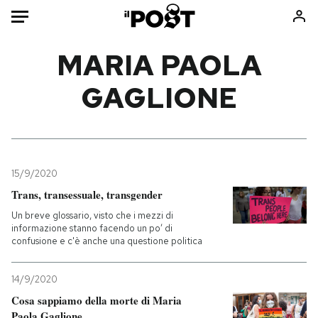
Auto
MARIA PAOLA
GAGLIONE
HOME
Italia
Moda
Mondo
Libri
Politica
Consumismi
15/9/2020
Tecnologia
Storie/Idee
Trans, transessuale, transgender
Internet
Ok Boomer!
Un breve glossario, visto che i mezzi di
Scienza
Media
informazione stanno facendo un po’ di
confusione e c'è anche una questione politica
Cultura
Europa
Economia
Altrecose
14/9/2020
Sport
Mondiali calcio 2026
Cosa sappiamo della morte di Maria
Paola Gaglione