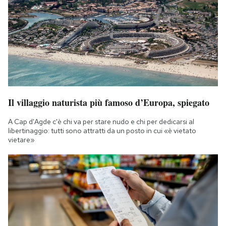
Il villaggio naturista più famoso d’Europa, spiegato
A Cap d'Agde c'è chi va per stare nudo e chi per dedicarsi al
libertinaggio: tutti sono attratti da un posto in cui «è vietato
vietare»