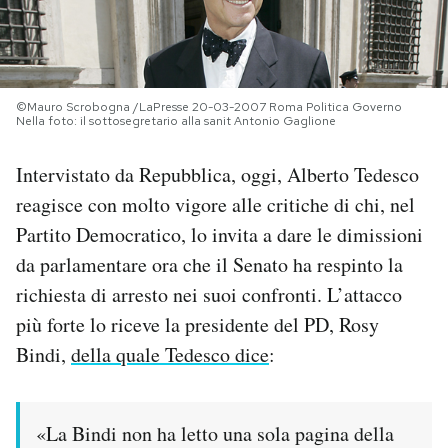
PODCAST
NEWSLETTER
©Mauro Scrobogna /LaPresse 20-03-2007 Roma Politica Governo
Nella foto: il sottosegretario alla sanit Antonio Gaglione
Intervistato da Repubblica, oggi, Alberto Tedesco
I MIEI PREFERITI
reagisce con molto vigore alle critiche di chi, nel
Partito Democratico, lo invita a dare le dimissioni
SHOP
da parlamentare ora che il Senato ha respinto la
richiesta di arresto nei suoi confronti. L’attacco
CALENDARIO
più forte lo riceve la presidente del PD, Rosy
Bindi,
della quale Tedesco dice
:
AREA PERSONALE
Area Personale
«La Bindi non ha letto una sola pagina della
Newsletter