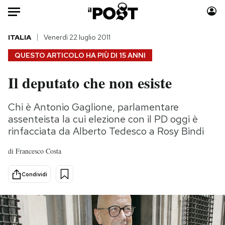
Auto
ITALIA
Venerdì 22 luglio 2011
QUESTO ARTICOLO HA PIÙ DI
15 ANNI
HOME
Il deputato che non esiste
Italia
Moda
Mondo
Libri
Chi è Antonio Gaglione, parlamentare
Politica
Consumismi
assenteista la cui elezione con il PD oggi è
Tecnologia
Storie/Idee
rinfacciata da Alberto Tedesco a Rosy Bindi
Internet
Ok Boomer!
di
Francesco Costa
Scienza
Media
Cultura
Europa
Condividi
Economia
Altrecose
Sport
Mondiali calcio 2026