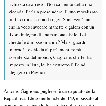
richiesta di arresto. Non sa niente della mia
Notifiche mobile
Regala il Post
vicenda. Parla a prescindere. Il suo moralismo
Hai bisogno di aiuto?
mi fa orrore. E non da oggi. Sono vent´anni
Esci
che la vedo invocare manette e galera con un
livore indegno di una persona civile. Lei
chiede le dimissioni a me? Ma si guardi
intorno! Le chieda al parlamentare più
assenteista del mondo, Gaglione, che lei ha
imposto in lista, lei ha costretto il Pd ad
eleggere in Puglia»
Antonio Gaglione, pugliese, è un deputato della
Repubblica. Eletto nelle liste del PD, è passato al
gruppo misto quando le critiche del suo partito –