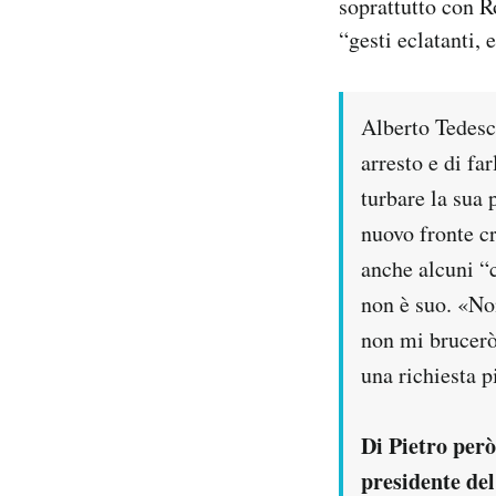
soprattutto con R
“gesti eclatanti, 
PODCAST
NEWSLETTER
Alberto Tedesco
arresto e di fa
I MIEI PREFERITI
turbare la sua
nuovo fronte cr
SHOP
anche alcuni “
non è suo. «No
non mi brucerò
CALENDARIO
una richiesta 
AREA PERSONALE
Di Pietro però
Area Personale
presidente del
Newsletter