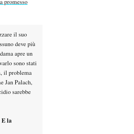
va promesso
zzare il suo
essuno deve più
Madama apre un
varlo sono stati
, il problema
e Jan Palach,
cidio sarebbe
 E la