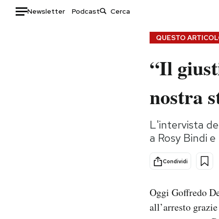
Newsletter
Podcast
Auto
QUESTO ARTICOLO
“Il gius
HOME
Italia
Moda
nostra s
Mondo
Libri
Politica
Consumismi
L'intervista d
Tecnologia
Storie/Idee
a Rosy Bindi e 
Internet
Ok Boomer!
Scienza
Media
Condividi
Cultura
Europa
Economia
Altrecose
Oggi Goffredo De 
Sport
Mondiali calcio 2026
all’arresto grazi