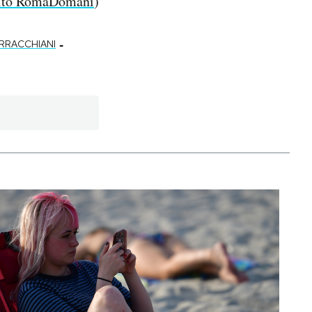
 sito RomaDomani
)
-
RRACCHIANI