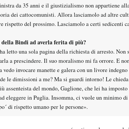
inistra da 35 anni e il giustizialismo non appartiene alla
toria dei cattocomunisti. Allora lasciamolo ad altre cult
e rispetto del prossimo. Lasciamolo a certi sedicenti ca
 della Bindi ad averla ferita di più?
a letto una sola pagina della richiesta di arresto. Non 
arla a prescindere. Il suo moralismo mi fa orrore. E no
la vedo invocare manette e galera con un livore indegno
ede le dimissioni a me? Ma si guardi intorno! Le chieda
ù assenteista del mondo, Gaglione, che lei ha imposto in
d ad eleggere in Puglia. Insomma, ci vuole un minimo di
po´ di rispetto umano per le persone».