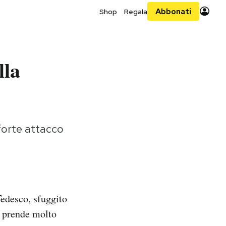
Abbonati
Shop
Regala
lla
forte attacco
Tedesco, sfuggito
la prende molto