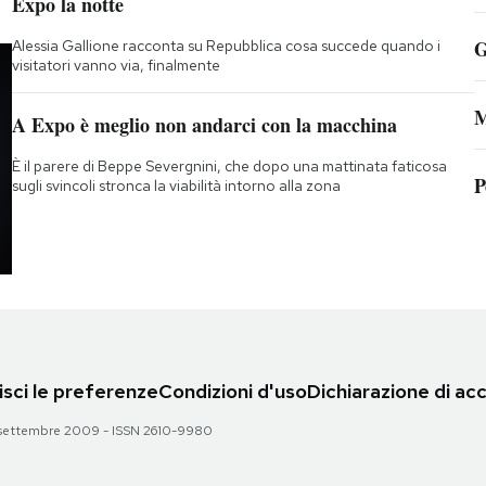
Expo la notte
G
Alessia Gallione racconta su Repubblica cosa succede quando i
visitatori vanno via, finalmente
M
A Expo è meglio non andarci con la macchina
È il parere di Beppe Severgnini, che dopo una mattinata faticosa
P
sugli svincoli stronca la viabilità intorno alla zona
sci le preferenze
Condizioni d'uso
Dichiarazione di acc
 28 settembre 2009 - ISSN 2610-9980