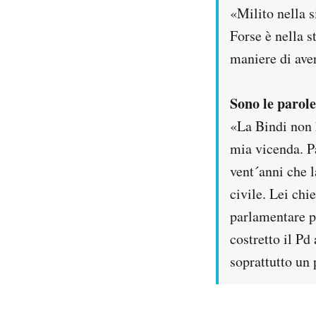
«Milito nella s
Notifiche mobile
Regala il Post
Forse è nella s
Hai bisogno di aiuto?
maniere di aver
Esci
Sono le parole
«La Bindi non h
mia vicenda. P
vent´anni che 
civile. Lei chi
parlamentare pi
costretto il P
soprattutto un 