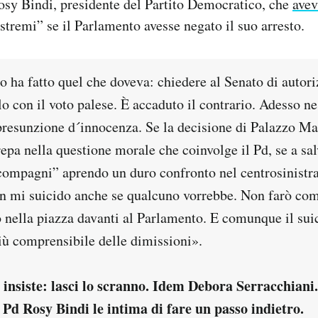
osy Bindi, presidente del Partito Democratico, che
ave
estremi” se il Parlamento avesse negato il suo arresto.
 ha fatto quel che doveva: chiedere al Senato di autori
rlo con il voto palese. È accaduto il contrario. Adesso n
 presunzione d´innocenza. Se la decisione di Palazzo 
epa nella questione morale che coinvolge il Pd, se a sal
compagni” aprendo un duro confronto nel centrosinistra
n mi suicido anche se qualcuno vorrebbe. Non farò com
 nella piazza davanti al Parlamento. E comunque il sui
più comprensibile delle dimissioni».
 insiste: lasci lo scranno. Idem Debora Serracchiani.
 Pd Rosy Bindi le intima di fare un passo indietro.