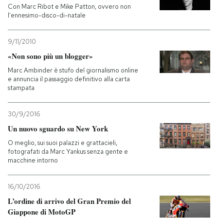
Con Marc Ribot e Mike Patton, ovvero non
l'ennesimo-disco-di-natale
PODCAST
9/11/2010
NEWSLETTER
«Non sono più un blogger»
Marc Ambinder è stufo del giornalismo online
e annuncia il passaggio definitivo alla carta
I MIEI PREFERITI
stampata
30/9/2016
SHOP
Un nuovo sguardo su New York
O meglio, sui suoi palazzi e grattacieli,
CALENDARIO
fotografati da Marc Yankus senza gente e
macchine intorno
AREA PERSONALE
16/10/2016
L’ordine di arrivo del Gran Premio del
Entra
Giappone di MotoGP