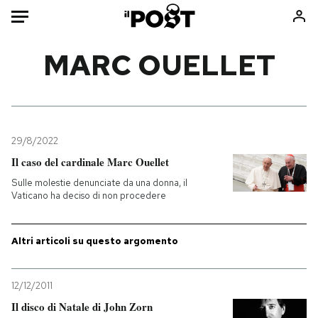
Auto
MARC OUELLET
HOME
Italia
Moda
Mondo
Libri
29/8/2022
Politica
Consumismi
Il caso del cardinale Marc Ouellet
Tecnologia
Storie/Idee
Sulle molestie denunciate da una donna, il
Vaticano ha deciso di non procedere
Internet
Ok Boomer!
Scienza
Media
Altri articoli su questo argomento
Cultura
Europa
Economia
Altrecose
Sport
Mondiali calcio 2026
12/12/2011
Il disco di Natale di John Zorn