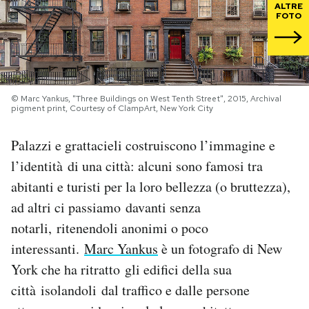
ALTRE
FOTO
PODCAST
NEWSLETTER
© Marc Yankus, "Three Buildings on West Tenth Street", 2015, Archival
pigment print, Courtesy of ClampArt, New York City
I MIEI PREFERITI
Palazzi e grattacieli costruiscono l’immagine e
l’identità di una città: alcuni sono famosi tra
SHOP
abitanti e turisti per la loro bellezza (o bruttezza),
ad altri ci passiamo davanti senza
CALENDARIO
notarli, ritenendoli anonimi o poco
interessanti.
Marc Yankus
è un fotografo di New
AREA PERSONALE
York che ha ritratto gli edifici della sua
Area Personale
città isolandoli dal traffico e dalle persone
Newsletter