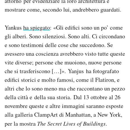
attorno per evidenziare la loro architettura e
Notifiche mobile
mostrare come, secondo lui, andrebbero guardati.
Regala il Post
Hai bisogno di aiuto?
Yankus
ha spiegato
: «Gli edifici sono un po’ come
Esci
gli alberi. Sono silenziosi. Sono alti. Ci circondano
e sono testimoni delle cose che succedono. Se
avessero una coscienza avrebbero visto tutte queste
vite diverse; persone che muoiono, nuove persone
che si trasferiscono […]». Yanjus ha fotografato
edifici storici e molto famosi, come il Flatiron, e
altri che lo sono meno ma che raccontano un pezzo
della città e della sua storia. Dal 13 ottobre al 26
novembre queste e altre immagini saranno esposte
alla galleria ClampArt di Manhattan, a New York,
per la mostra
The Secret Lives of Buildings
.