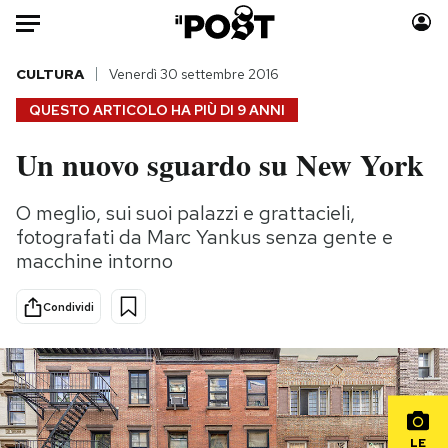
Auto
CULTURA
Venerdì 30 settembre 2016
QUESTO ARTICOLO HA PIÙ DI
9 ANNI
HOME
Un nuovo sguardo su New York
Italia
Moda
Mondo
Libri
O meglio, sui suoi palazzi e grattacieli,
Politica
Consumismi
fotografati da Marc Yankus senza gente e
Tecnologia
Storie/Idee
macchine intorno
Internet
Ok Boomer!
Condividi
Scienza
Media
Cultura
Europa
Economia
Altrecose
Sport
Mondiali calcio 2026
LE