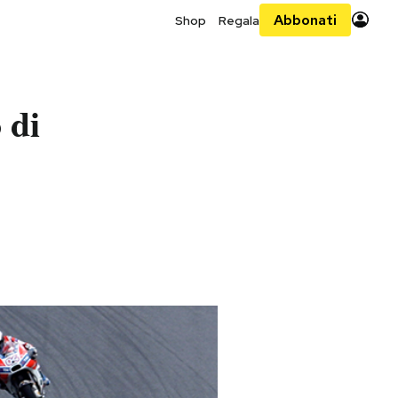
Abbonati
Shop
Regala
 di