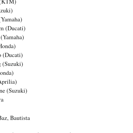
ó (KTM)
uzuki)
 (Yamaha)
m (Ducati)
o (Yamaha)
(Honda)
o (Ducati)
g (Suzuki)
Honda)
prilia)
ne (Suzuki)
ra
Baz, Bautista