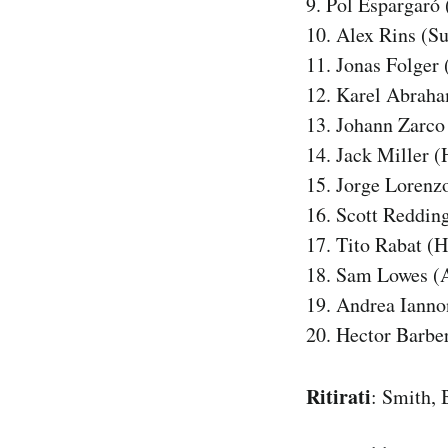
9. Pol Espargar
10. Alex Rins (S
11. Jonas Folger
12. Karel Abraha
13. Johann Zarc
14. Jack Miller 
15. Jorge Lorenz
16. Scott Reddin
17. Tito Rabat (
18. Sam Lowes (A
19. Andrea Ianno
20. Hector Barbe
Ritirati
: Smith, 