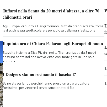
Tuffarsi nella Senna da 20 metri d’altezza, a oltre 70
W
chilometri orari
U
Agli Europei di nuoto a Parigi tornano i tuffi da grandi altezze, forse
la disciplina più spettacolare e pericolosa della manifestazione
f
Il quinto oro di Chiara Pellacani agli Europei di nuoto
L
c
Stavolta insieme a Elisa Pizzini, nei tuffi sincronizzati da 3 metri:
nessuna atleta italiana aveva vinto così tante gare in una sola
edizione
L
I Dodgers stanno rovinando il baseball?
L
Se ne sta parlando perché hanno preso un altro giocatore
fortissimo, per vincere il terzo campionato di fila