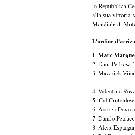
in Repubblica Cec
Notifiche mobile
Regala il Post
alla sua vittoria
Hai bisogno di aiuto?
Mondiale di Moto
Esci
L’ordine d’arriv
1. Marc Marque
2. Dani Pedrosa 
3. Maverick Viña
– – – – – – – – – 
4. Valentino Ros
5. Cal Crutchlow
6. Andrea Dovizi
7. Danilo Petrucc
8. Aleix Espargar