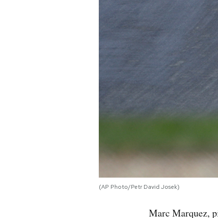
PODCAST
NEWSLETTER
I MIEI PREFERITI
SHOP
CALENDARIO
AREA PERSONALE
(AP Photo/Petr David Josek)
Area Personale
Marc Marquez, pi
Newsletter