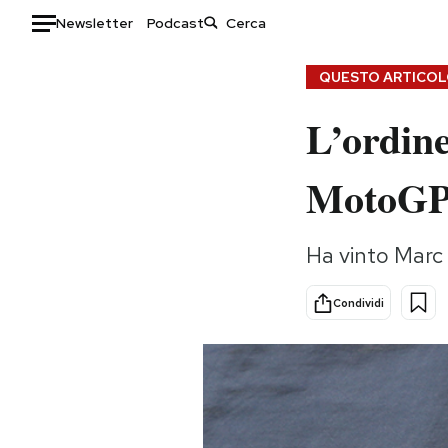
Newsletter
Podcast
Auto
QUESTO ARTICOLO
L’ordine
HOME
Italia
Moda
MotoGP
Mondo
Libri
Politica
Consumismi
Ha vinto Marc 
Tecnologia
Storie/Idee
Internet
Ok Boomer!
Condividi
Scienza
Media
Cultura
Europa
Economia
Altrecose
Sport
Mondiali calcio 2026