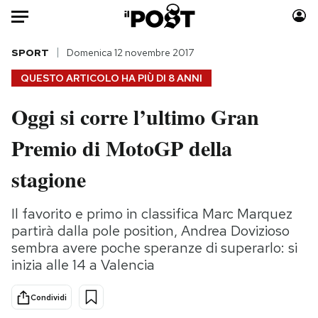
Auto
SPORT
Domenica 12 novembre 2017
QUESTO ARTICOLO HA PIÙ DI
8 ANNI
HOME
Oggi si corre l’ultimo Gran
Italia
Moda
Premio di MotoGP della
Mondo
Libri
Politica
Consumismi
stagione
Tecnologia
Storie/Idee
Internet
Ok Boomer!
Il favorito e primo in classifica Marc Marquez
Scienza
Media
partirà dalla pole position, Andrea Dovizioso
Cultura
Europa
sembra avere poche speranze di superarlo: si
inizia alle 14 a Valencia
Economia
Altrecose
Sport
Mondiali calcio 2026
Condividi