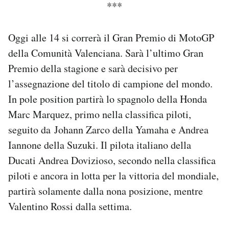
***
Notifiche mobile
Regala il Post
Hai bisogno di aiuto?
Oggi alle 14 si correrà il Gran Premio di MotoGP
Esci
della Comunità Valenciana. Sarà l’ultimo Gran
Premio della stagione e sarà decisivo per
l’assegnazione del titolo di campione del mondo.
In pole position partirà lo spagnolo della Honda
Marc Marquez, primo nella classifica piloti,
seguito da Johann Zarco della Yamaha e Andrea
Iannone della Suzuki. Il pilota italiano della
Ducati Andrea Dovizioso, secondo nella classifica
piloti e ancora in lotta per la vittoria del mondiale,
partirà solamente dalla nona posizione, mentre
Valentino Rossi dalla settima.