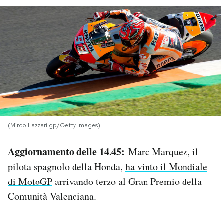
PODCAST
NEWSLETTER
I MIEI PREFERITI
SHOP
(Mirco Lazzari gp/Getty Images)
Aggiornamento delle 14.45:
CALENDARIO
Marc Marquez, il
pilota spagnolo della Honda,
ha vinto il Mondiale
di MotoGP
arrivando terzo al Gran Premio della
AREA PERSONALE
Comunità Valenciana.
Area Personale
Newsletter