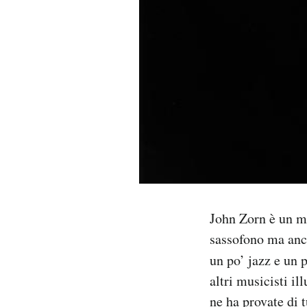
PODCAST
NEWSLETTER
I MIEI PREFERITI
SHOP
CALENDARIO
John Zorn è un mu
sassofono ma anc
AREA PERSONALE
un po’ jazz e un 
altri musicisti il
Area Personale
ne ha provate di 
Newsletter