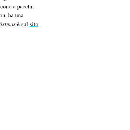
scono a pacchi:
ton, ha una
ristmas
è sul
sito