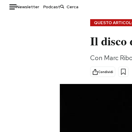
Newsletter
Podcast
Auto
QUESTO ARTICOLO
Il disco
HOME
Italia
Moda
Con Marc Ribo
Mondo
Libri
Politica
Consumismi
Condividi
Tecnologia
Storie/Idee
Internet
Ok Boomer!
Scienza
Media
Cultura
Europa
Economia
Altrecose
Sport
Mondiali calcio 2026