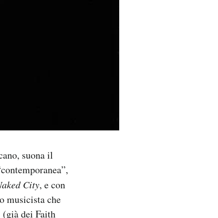
cano, suona il
 “contemporanea”,
aked City
, e con
vo musicista che
 (già dei Faith