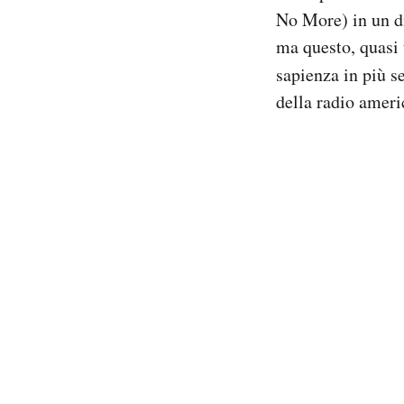
Notifiche mobile
No More) in un di
Regala il Post
ma questo, quasi 
Hai bisogno di aiuto?
sapienza in più s
Esci
della radio amer