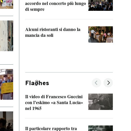
accordo nel concerto più lungo
di sempre
Il ci
parla
Alcuni ristoranti si danno la
nessu
mancia da soli
Fla
hes
Il video di Francesco Guccini
Sulla
con l’eskimo «a Santa Lucia»
vorti
nel 1965
veder
Il particolare rapporto tra
La ve