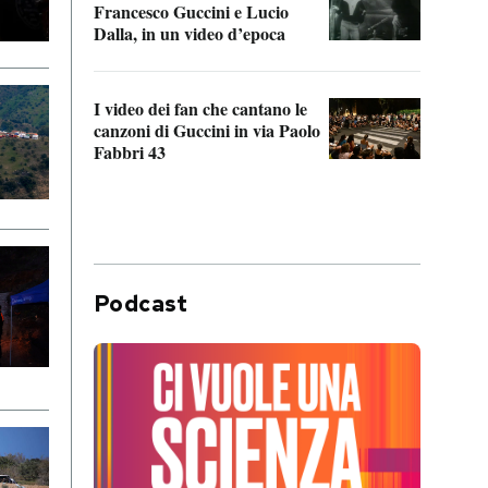
Francesco Guccini e Lucio
“Loco
Dalla, in un video d’epoca
Franc
I video dei fan che cantano le
Il de
canzoni di Guccini in via Paolo
Edoar
Fabbri 43
cappi
Podcast