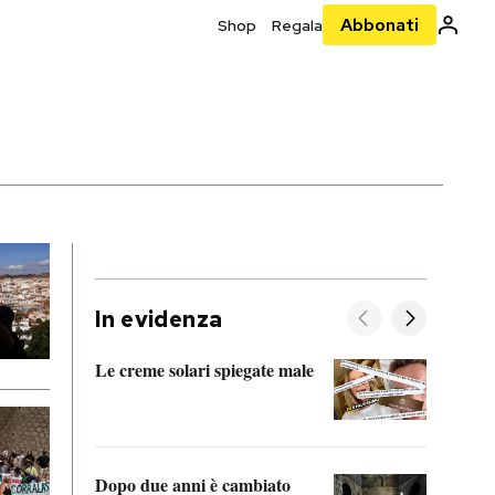
Abbonati
Shop
Regala
In evidenza
Le creme solari spiegate male
FitAc
guerr
Dopo due anni è cambiato
A cos