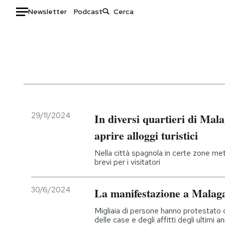
Newsletter
Podcast
Auto
HOME
Italia
Moda
Mondo
Libri
Politica
Consumismi
29/11/2024
In diversi quartieri di Mal
Tecnologia
Storie/Idee
aprire alloggi turistici
Internet
Ok Boomer!
Nella città spagnola in certe zone metà
Scienza
Media
brevi per i visitatori
Cultura
Europa
Economia
Altrecose
30/6/2024
La manifestazione a Malaga
Sport
Mondiali calcio 2026
Migliaia di persone hanno protestato c
delle case e degli affitti degli ultimi