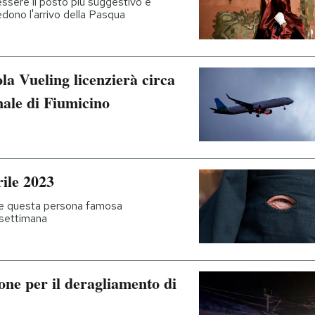
essere il posto più suggestivo e
dono l'arrivo della Pasqua
a Vueling licenzierà circa
nale di Fiumicino
rile 2023
e questa persona famosa
n settimana
ne per il deragliamento di