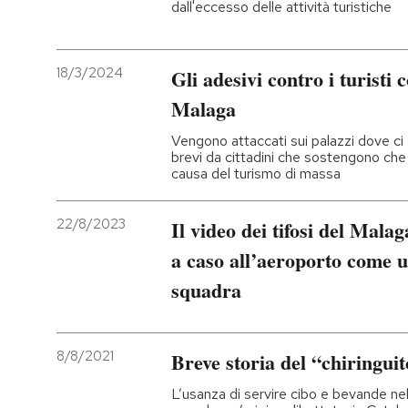
dall'eccesso delle attività turistiche
PODCAST
18/3/2024
Gli adesivi contro i turisti 
NEWSLETTER
Malaga
Vengono attaccati sui palazzi dove ci 
brevi da cittadini che sostengono che la
I MIEI PREFERITI
causa del turismo di massa
SHOP
22/8/2023
Il video dei tifosi del Mala
a caso all’aeroporto come u
CALENDARIO
squadra
AREA PERSONALE
8/8/2021
Breve storia del “chiringui
Entra
L’usanza di servire cibo e bevande nell