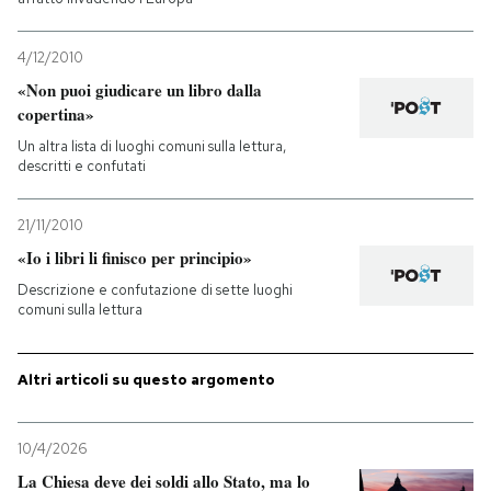
PODCAST
4/12/2010
«Non puoi giudicare un libro dalla
copertina»
NEWSLETTER
Un altra lista di luoghi comuni sulla lettura,
descritti e confutati
I MIEI PREFERITI
21/11/2010
«Io i libri li finisco per principio»
SHOP
Descrizione e confutazione di sette luoghi
comuni sulla lettura
CALENDARIO
Altri articoli su questo argomento
AREA PERSONALE
10/4/2026
Entra
La Chiesa deve dei soldi allo Stato, ma lo