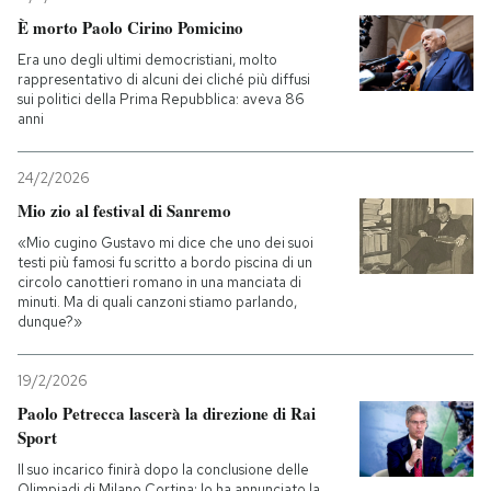
È morto Paolo Cirino Pomicino
Era uno degli ultimi democristiani, molto
rappresentativo di alcuni dei cliché più diffusi
sui politici della Prima Repubblica: aveva 86
anni
24/2/2026
Mio zio al festival di Sanremo
«Mio cugino Gustavo mi dice che uno dei suoi
testi più famosi fu scritto a bordo piscina di un
circolo canottieri romano in una manciata di
minuti. Ma di quali canzoni stiamo parlando,
dunque?»
19/2/2026
Paolo Petrecca lascerà la direzione di Rai
Sport
Il suo incarico finirà dopo la conclusione delle
Olimpiadi di Milano Cortina: lo ha annunciato la