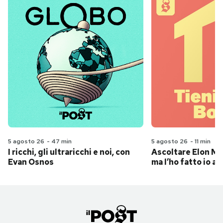
5 agosto 26
-
47 min
5 agosto 26
-
11 min
I ricchi, gli ultraricchi e noi, con
Ascoltare Elon Mus
Evan Osnos
ma l’ho fatto io al