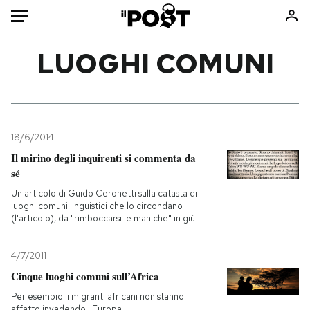
Auto
LUOGHI COMUNI
HOME
Italia
Moda
Mondo
Libri
18/6/2014
Politica
Consumismi
Il mirino degli inquirenti si commenta da
sé
Tecnologia
Storie/Idee
Un articolo di Guido Ceronetti sulla catasta di
Internet
Ok Boomer!
luoghi comuni linguistici che lo circondano
Scienza
Media
(l'articolo), da "rimboccarsi le maniche" in giù
Cultura
Europa
Economia
Altrecose
4/7/2011
Cinque luoghi comuni sull’Africa
Sport
Mondiali calcio 2026
Per esempio: i migranti africani non stanno
affatto invadendo l'Europa