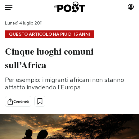
Auto
Lunedì 4 luglio 2011
QUESTO ARTICOLO HA PIÙ DI
15 ANNI
HOME
Cinque luoghi comuni
Italia
Moda
sull’Africa
Mondo
Libri
Politica
Consumismi
Per esempio: i migranti africani non stanno
Tecnologia
Storie/Idee
affatto invadendo l'Europa
Internet
Ok Boomer!
Scienza
Media
Condividi
Cultura
Europa
Economia
Altrecose
Sport
Mondiali calcio 2026