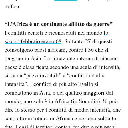
Notifiche mobile
diffusi.
Regala il Post
Hai bisogno di aiuto?
“L’Africa è un continente afflitto da guerre”
Esci
I conflitti censiti e riconosciuti nel mondo
lo
scorso febbraio erano 68
. Soltanto 27 di questi
coinvolgono paesi africani, contro i 36 che si
tengono in Asia. La situazione interna di ciascun
paese è classificata secondo una scala di intensità,
si va da “paesi instabili” a “conflitti ad alta
intensità”. I conflitti di più alto livello si
combattono in Asia, e dei quattro maggiori del
mondo, uno solo è in Africa (in Somalia). Si può
dire lo stesso per i conflitti di media intensità, che
sono otto in totale: in Africa ce ne sono soltanto
due. I casi di territori contesi tra due o più paesi