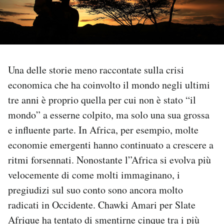
PODCAST
NEWSLETTER
Una delle storie meno raccontate sulla crisi
economica che ha coinvolto il mondo negli ultimi
I MIEI PREFERITI
tre anni è proprio quella per cui non è stato “il
mondo” a esserne colpito, ma solo una sua grossa
SHOP
e influente parte. In Africa, per esempio, molte
economie emergenti hanno continuato a crescere a
CALENDARIO
ritmi forsennati. Nonostante l”Africa si evolva più
velocemente di come molti immaginano, i
AREA PERSONALE
pregiudizi sul suo conto sono ancora molto
radicati in Occidente. Chawki Amari per Slate
Area Personale
Afrique ha tentato di
smentirne
cinque tra i più
Newsletter