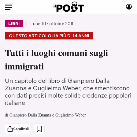
Auto
LIBRI
Lunedì 17 ottobre 2011
QUESTO ARTICOLO HA PIÙ DI
14 ANNI
HOME
Tutti i luoghi comuni sugli
Italia
Moda
Mondo
Libri
immigrati
Politica
Consumismi
Tecnologia
Storie/Idee
Un capitolo del libro di Gianpiero Dalla
Internet
Ok Boomer!
Zuanna e Guglielmo Weber, che smentiscono
con dati precisi molte solide credenze popolari
Scienza
Media
italiane
Cultura
Europa
Economia
Altrecose
di
Gianpiero Dalla Zuanna e Guglielmo Weber
Sport
Mondiali calcio 2026
Condividi