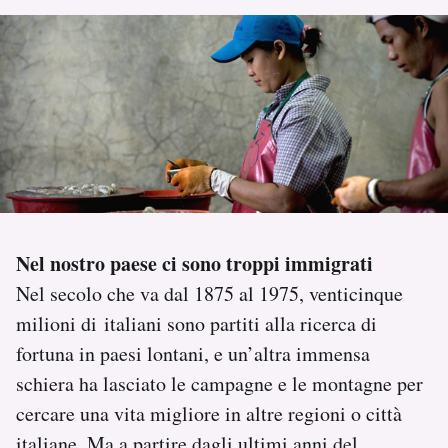
PODCAST
NEWSLETTER
I MIEI PREFERITI
SHOP
Nel nostro paese ci sono troppi immigrati
Nel secolo che va dal 1875 al 1975, venticinque
CALENDARIO
milioni di italiani sono partiti alla ricerca di
fortuna in paesi lontani, e un’altra immensa
AREA PERSONALE
schiera ha lasciato le campagne e le montagne per
cercare una vita migliore in altre regioni o città
Area Personale
Newsletter
italiane. Ma a partire dagli ultimi anni del