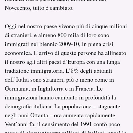
Notifiche mobile
Novecento, tutto è cambiato.
Regala il Post
Hai bisogno di aiuto?
Oggi nel nostro paese vivono più di cinque milioni
Esci
di stranieri, e almeno 800 mila di loro sono
immigrati nel biennio 2009-10, in piena crisi
economica. L’arrivo di queste persone ha allineato
il nostro agli altri paesi d’Europa con una lunga
tradizione immigratoria. L’8% degli abitanti
dell’Italia sono stranieri, più o meno come in
Germania, in Inghilterra e in Francia. Le
immigrazioni hanno cambiato in profondità la
demografia italiana. La popolazione – stagnante
negli anni Ottanta – ora aumenta rapidamente.
Vent’anni fa, il censimento del 1991 contò poco
meno di cinquantasette milioni di italiani, quasi lo