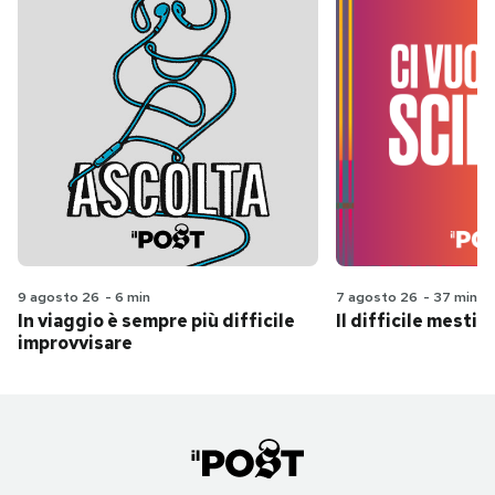
9 agosto 26
-
6 min
7 agosto 26
-
37 min
In viaggio è sempre più difficile
Il difficile mestie
improvvisare