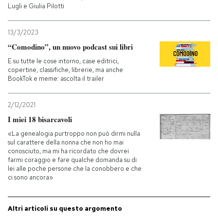
Lugli e Giulia Pilotti
PODCAST
13/3/2023
“Comodino”, un nuovo podcast sui libri
NEWSLETTER
E su tutte le cose intorno, case editrici,
copertine, classifiche, librerie, ma anche
BookTok e meme: ascolta il trailer
I MIEI PREFERITI
2/12/2021
SHOP
I miei 18 bisarcavoli
«La genealogia purtroppo non può dirmi nulla
sul carattere della nonna che non ho mai
CALENDARIO
conosciuto, ma mi ha ricordato che dovrei
farmi coraggio e fare qualche domanda su di
lei alle poche persone che la conobbero e che
ci sono ancora»
AREA PERSONALE
Entra
Altri articoli su questo argomento