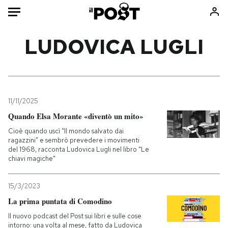
Auto
LUDOVICA LUGLI
HOME
Italia
Moda
Mondo
Libri
11/11/2025
Politica
Consumismi
Quando Elsa Morante «diventò un mito»
Tecnologia
Storie/Idee
Cioè quando uscì “Il mondo salvato dai
ragazzini” e sembrò prevedere i movimenti
Internet
Ok Boomer!
del 1968, racconta Ludovica Lugli nel libro "Le
Scienza
Media
chiavi magiche"
Cultura
Europa
15/3/2023
Economia
Altrecose
La prima puntata di Comodino
Sport
Mondiali calcio 2026
Il nuovo podcast del Post sui libri e sulle cose
intorno: una volta al mese, fatto da Ludovica