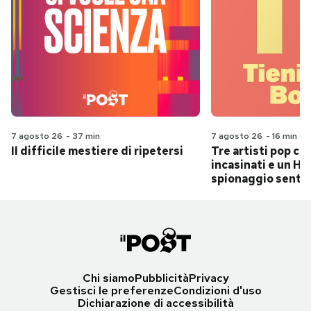
7 agosto 26
-
37 min
7 agosto 26
-
16 min
Il difficile mestiere di ripetersi
Tre artisti pop ch
incasinati e un Hit
spionaggio senti
Chi siamo
Pubblicità
Privacy
Gestisci le preferenze
Condizioni d'uso
Dichiarazione di accessibilità