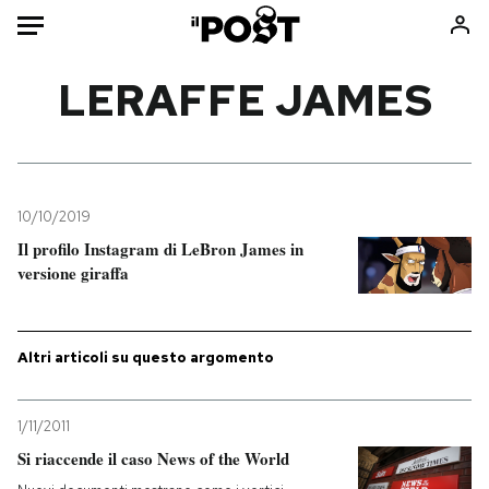
Auto
LERAFFE JAMES
HOME
Italia
Moda
Mondo
Libri
10/10/2019
Politica
Consumismi
Il profilo Instagram di LeBron James in
versione giraffa
Tecnologia
Storie/Idee
Internet
Ok Boomer!
Scienza
Media
Altri articoli su questo argomento
Cultura
Europa
Economia
Altrecose
1/11/2011
Sport
Mondiali calcio 2026
Si riaccende il caso News of the World