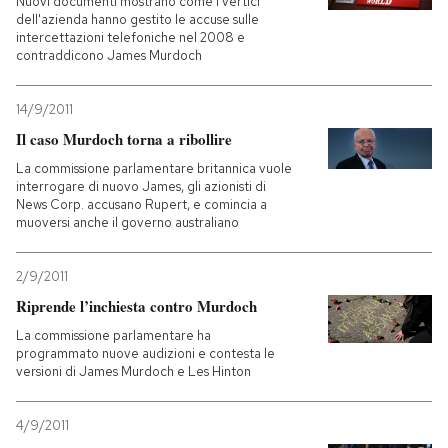
Nuovi documenti mostrano come i vertici
dell'azienda hanno gestito le accuse sulle
intercettazioni telefoniche nel 2008 e
PODCAST
contraddicono James Murdoch
NEWSLETTER
14/9/2011
Il caso Murdoch torna a ribollire
La commissione parlamentare britannica vuole
I MIEI PREFERITI
interrogare di nuovo James, gli azionisti di
News Corp. accusano Rupert, e comincia a
muoversi anche il governo australiano
SHOP
2/9/2011
CALENDARIO
Riprende l’inchiesta contro Murdoch
La commissione parlamentare ha
programmato nuove audizioni e contesta le
AREA PERSONALE
versioni di James Murdoch e Les Hinton
Entra
4/9/2011