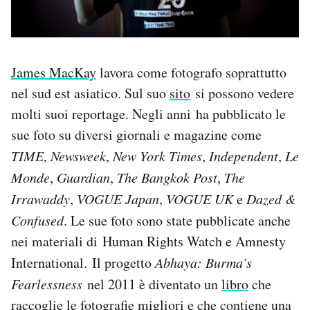
James MacKay
lavora come fotografo soprattutto
nel sud est asiatico. Sul suo
sito
si possono vedere
molti suoi reportage. Negli anni ha pubblicato le
sue foto su diversi giornali e magazine come
TIME
,
Newsweek
,
New York Times
,
Independent
,
Le
Monde
,
Guardian
,
The Bangkok Post
,
The
Irrawaddy
,
VOGUE Japan
,
VOGUE UK
e
Dazed &
Confused
. Le sue foto sono state pubblicate anche
nei materiali di Human Rights Watch e Amnesty
International. Il progetto
Abhaya: Burma’s
Fearlessness
nel 2011 è diventato un
libro
che
raccoglie le fotografie migliori e che contiene una