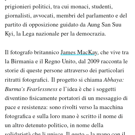
Notifiche mobile
prigionieri politici, tra cui monaci, studenti,
Regala il Post
giornalisti, avvocati, membri del parlamento e del
Hai bisogno di aiuto?
partito di opposizione guidato da Aung San Suu
Esci
Kyi, la Lega nazionale per la democrazia.
Il fotografo britannico
James MacKay
, che vive tra
la Birmania e il Regno Unito, dal 2009 racconta le
storie di queste persone attraverso dei particolari
ritratti fotografici. Il progetto si chiama
Abhaya:
Burma’s Fearlessness
e l’idea è che i soggetti
diventino fisicamente portatori di un messaggio di
pace e resistenza: sono rivolti verso la macchina
fotografica e sulla loro mano è scritto il nome di
un altro detenuto politico, in nome della
solidarietà che li unisce. Il gesto – la mano con il