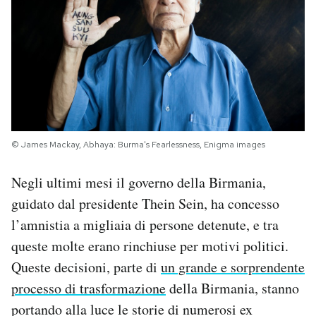
PODCAST
NEWSLETTER
I MIEI PREFERITI
© James Mackay, Abhaya: Burma's Fearlessness, Enigma images
SHOP
Negli ultimi mesi il governo della Birmania,
guidato dal presidente Thein Sein, ha concesso
CALENDARIO
l’amnistia a migliaia di persone detenute, e tra
queste molte erano rinchiuse per motivi politici.
AREA PERSONALE
Queste decisioni, parte di
un grande e sorprendente
processo di trasformazione
della Birmania, stanno
Area Personale
portando alla luce le storie di numerosi ex
Newsletter