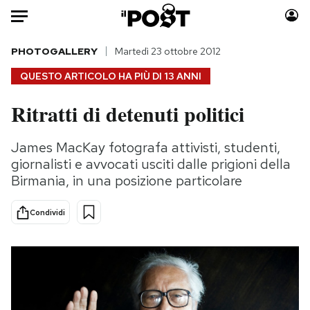
Auto
PHOTOGALLERY
Martedì 23 ottobre 2012
QUESTO ARTICOLO HA PIÙ DI
13 ANNI
HOME
Ritratti di detenuti politici
Italia
Moda
Mondo
Libri
James MacKay fotografa attivisti, studenti,
Politica
Consumismi
giornalisti e avvocati usciti dalle prigioni della
Tecnologia
Storie/Idee
Birmania, in una posizione particolare
Internet
Ok Boomer!
Condividi
Scienza
Media
Cultura
Europa
Economia
Altrecose
Sport
Mondiali calcio 2026