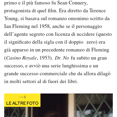
primo e il più famoso fu Sean Connery,
Notifiche mobile
protagonista di quel film. Era diretto da Terence
Regala il Post
Young, si basava sul romanzo omonimo scritto da
Hai bisogno di aiuto?
Esci
Ian Fleming nel 1958, anche se il personaggio
dell’agente segreto con licenza di uccidere (questo
il significato della sigla con il doppio zero) era
già apparso in un precedente romanzo di Fleming
(
Casino Royale
, 1953).
Dr. No
fu subito un gran
successo, e avviò una serie lunghissima e un
grande successo commerciale che da allora dilagò
in molti settori al di fuori dei libri.