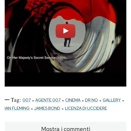
Tag:
-
-
-
-
-
007
AGENTE 007
CINEMA
DR.NO
GALLERY
-
-
IAN FLEMING
JAMES BOND
LICENZA DI UCCIDERE
Mostra i commenti