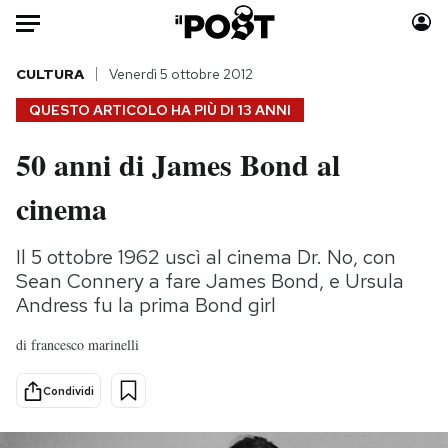
Auto
CULTURA
Venerdì 5 ottobre 2012
QUESTO ARTICOLO HA PIÙ DI
13 ANNI
HOME
50 anni di James Bond al
Italia
Moda
cinema
Mondo
Libri
Politica
Consumismi
Il 5 ottobre 1962 uscì al cinema Dr. No, con
Tecnologia
Storie/Idee
Sean Connery a fare James Bond, e Ursula
Internet
Ok Boomer!
Andress fu la prima Bond girl
Scienza
Media
Cultura
Europa
di
francesco marinelli
Economia
Altrecose
Condividi
Sport
Mondiali calcio 2026