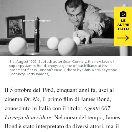
PODCAST
LE
ALTRE
FOTO
NEWSLETTER
I MIEI PREFERITI
31st August 1962: Scottish actor Sean Connery, the new face of
superspy James Bond, enjoys a game of bar billiards at his
basement flat in London’s NW8. (Photo by Chris Ware/Keystone
SHOP
Features/Getty Images)
Il 5 ottobre del 1962, cinquant’anni fa, uscì al
CALENDARIO
cinema
Dr. No
, il primo film di James Bond,
conosciuto in Italia con il titolo:
Agente 007 –
AREA PERSONALE
Licenza di uccidere
. Nel corso del tempo, James
Area Personale
Bond è stato interpretato da diversi attori, ma il
Newsletter