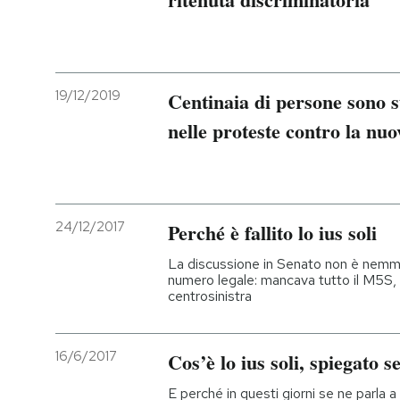
PODCAST
19/12/2019
Centinaia di persone sono s
NEWSLETTER
nelle proteste contro la nuo
I MIEI PREFERITI
SHOP
24/12/2017
Perché è fallito lo ius soli
La discussione in Senato non è nemme
CALENDARIO
numero legale: mancava tutto il M5S, 
centrosinistra
AREA PERSONALE
16/6/2017
Cos’è lo ius soli, spiegato 
Entra
E perché in questi giorni se ne parla a