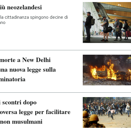
iù neozelandesi
lla cittadinanza spingono decine di
nno
 morte a New Delhi
una nuova legge sulla
iminatoria
i scontri dopo
versa legge per facilitare
i non musulmani