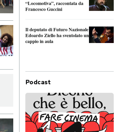
“Locomotiva”, raccontata da
inseg
Francesco Guccini
Khers
Il deputato di Futuro Nazionale
La pl
Edoardo Ziello ha sventolato un
da P
cappio in aula
Podcast