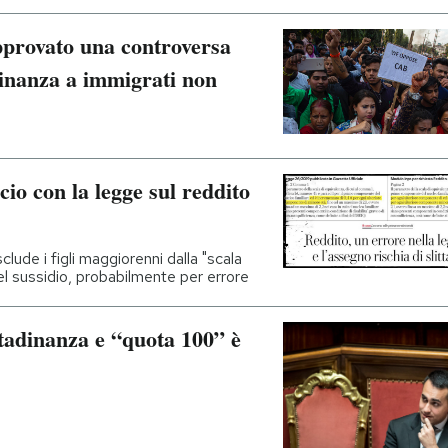
pprovato una controversa
adinanza a immigrati non
io con la legge sul reddito
lude i figli maggiorenni dalla "scala
 del sussidio, probabilmente per errore
ttadinanza e “quota 100” è