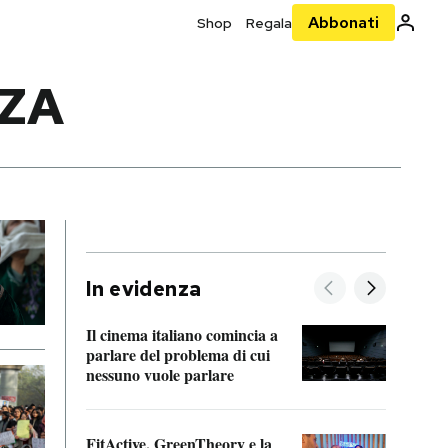
Abbonati
Shop
Regala
ZA
In evidenza
Il cinema italiano comincia a
A cos
parlare del problema di cui
nessuno vuole parlare
Cosa 
FitActive, GreenTheory e la