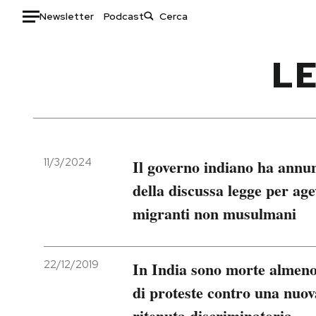
Newsletter
Podcast
Auto
LE
HOME
Italia
Moda
Mondo
Libri
Politica
Consumismi
11/3/2024
Il governo indiano ha annun
Tecnologia
Storie/Idee
della discussa legge per age
Internet
Ok Boomer!
migranti non musulmani
Scienza
Media
Cultura
Europa
Economia
Altrecose
22/12/2019
In India sono morte almeno 
Sport
Mondiali calcio 2026
di proteste contro una nuov
ritenuta discriminatoria