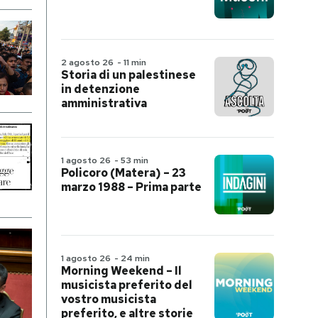
2 agosto 26
-
11 min
Storia di un palestinese
in detenzione
amministrativa
1 agosto 26
-
53 min
Policoro (Matera) – 23
marzo 1988 – Prima parte
1 agosto 26
-
24 min
Morning Weekend – Il
musicista preferito del
vostro musicista
preferito, e altre storie