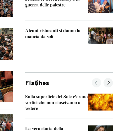
“Odis
guerra delle palestre
Che s
strum
Alcuni ristoranti si danno la
mancia da soli
Fla
hes
Sulla superficie del Sole c’erano
Il fi
vortici che non riuscivamo a
facen
vedere
dentr
La vera storia della
Il vi