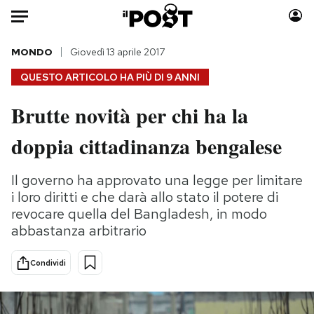
Auto
MONDO
Giovedì 13 aprile 2017
QUESTO ARTICOLO HA PIÙ DI
9 ANNI
HOME
Brutte novità per chi ha la
Italia
Moda
doppia cittadinanza bengalese
Mondo
Libri
Politica
Consumismi
Il governo ha approvato una legge per limitare
Tecnologia
Storie/Idee
i loro diritti e che darà allo stato il potere di
Internet
Ok Boomer!
revocare quella del Bangladesh, in modo
Scienza
Media
abbastanza arbitrario
Cultura
Europa
Economia
Altrecose
Condividi
Sport
Mondiali calcio 2026