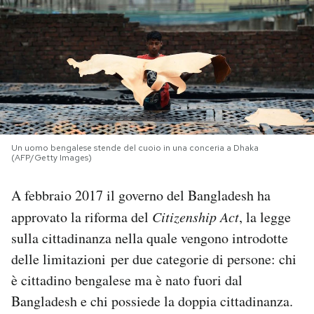
PODCAST
NEWSLETTER
I MIEI PREFERITI
Un uomo bengalese stende del cuoio in una conceria a Dhaka
(AFP/Getty Images)
SHOP
A febbraio 2017 il governo del Bangladesh ha
CALENDARIO
approvato la riforma del
Citizenship Act
, la legge
sulla cittadinanza nella quale vengono introdotte
delle limitazioni per due categorie di persone: chi
AREA PERSONALE
è cittadino bengalese ma è nato fuori dal
Area Personale
Bangladesh e chi possiede la doppia cittadinanza.
Newsletter