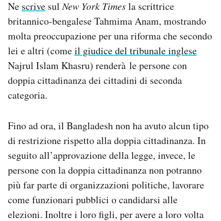
Ne
scrive
sul
New York Times
la scrittrice
Notifiche mobile
britannico-bengalese Tahmima Anam, mostrando
Regala il Post
Hai bisogno di aiuto?
molta preoccupazione per una riforma che secondo
Esci
lei e altri (come
il giudice del tribunale inglese
Najrul Islam Khasru) renderà le persone con
doppia cittadinanza dei cittadini di seconda
categoria.
Fino ad ora, il Bangladesh non ha avuto alcun tipo
di restrizione rispetto alla doppia cittadinanza. In
seguito all’approvazione della legge, invece, le
persone con la doppia cittadinanza non potranno
più far parte di organizzazioni politiche, lavorare
come funzionari pubblici o candidarsi alle
elezioni. Inoltre i loro figli, per avere a loro volta