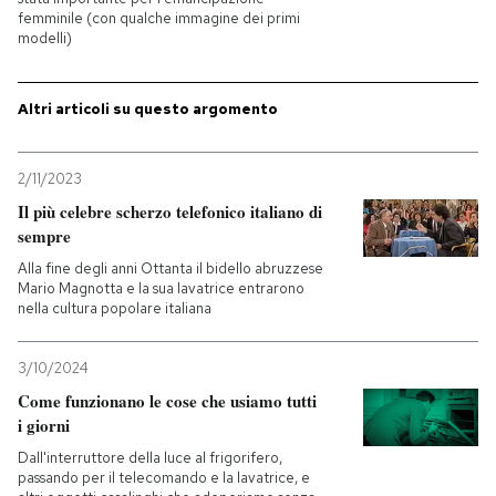
femminile (con qualche immagine dei primi
modelli)
PODCAST
Altri articoli su questo argomento
NEWSLETTER
2/11/2023
I MIEI PREFERITI
Il più celebre scherzo telefonico italiano di
sempre
SHOP
Alla fine degli anni Ottanta il bidello abruzzese
Mario Magnotta e la sua lavatrice entrarono
nella cultura popolare italiana
CALENDARIO
3/10/2024
Come funzionano le cose che usiamo tutti
AREA PERSONALE
i giorni
Entra
Dall'interruttore della luce al frigorifero,
passando per il telecomando e la lavatrice, e