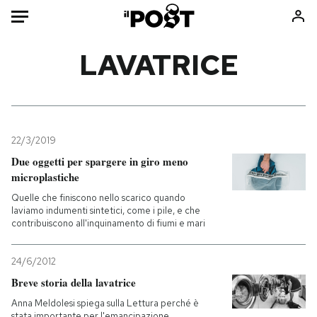
Auto
LAVATRICE
HOME
Italia
Moda
Mondo
Libri
22/3/2019
Politica
Consumismi
Due oggetti per spargere in giro meno
microplastiche
Tecnologia
Storie/Idee
Quelle che finiscono nello scarico quando
Internet
Ok Boomer!
laviamo indumenti sintetici, come i pile, e che
Scienza
Media
contribuiscono all'inquinamento di fiumi e mari
Cultura
Europa
Economia
Altrecose
24/6/2012
Breve storia della lavatrice
Sport
Mondiali calcio 2026
Anna Meldolesi spiega sulla Lettura perché è
stata importante per l'emancipazione