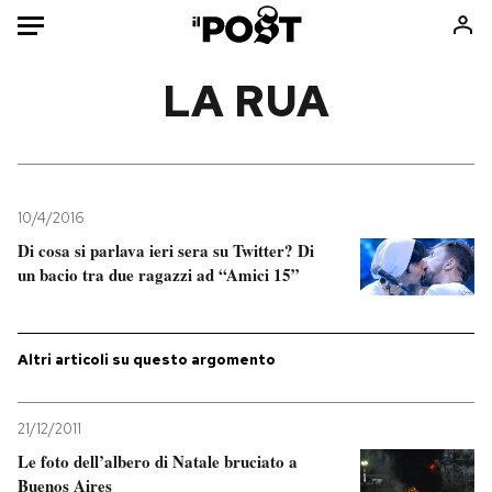
Auto
LA RUA
HOME
Italia
Moda
Mondo
Libri
10/4/2016
Politica
Consumismi
Di cosa si parlava ieri sera su Twitter? Di
un bacio tra due ragazzi ad “Amici 15”
Tecnologia
Storie/Idee
Internet
Ok Boomer!
Scienza
Media
Altri articoli su questo argomento
Cultura
Europa
Economia
Altrecose
21/12/2011
Sport
Mondiali calcio 2026
Le foto dell’albero di Natale bruciato a
Buenos Aires