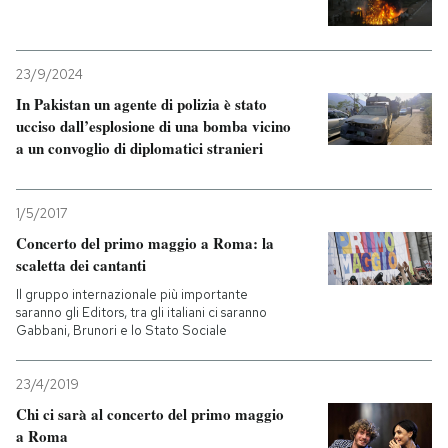
PODCAST
23/9/2024
In Pakistan un agente di polizia è stato
NEWSLETTER
ucciso dall’esplosione di una bomba vicino
a un convoglio di diplomatici stranieri
I MIEI PREFERITI
1/5/2017
SHOP
Concerto del primo maggio a Roma: la
scaletta dei cantanti
Il gruppo internazionale più importante
CALENDARIO
saranno gli Editors, tra gli italiani ci saranno
Gabbani, Brunori e lo Stato Sociale
AREA PERSONALE
23/4/2019
Entra
Chi ci sarà al concerto del primo maggio
a Roma