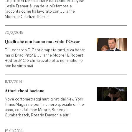
Le attrici si fanno aiutare dai cosiddetti stylist:
Leslie Fremar è una delle più famose e
racconta come ha lavorato con Julianne
PODCAST
Moore e Charlize Theron
NEWSLETTER
20/2/2015
Quelli che non hanno mai vinto l’Oscar
Di Leonardo DiCaprio sapete tutti, e va bene:
I MIEI PREFERITI
ma di Brad Pitt? E Julianne Moore? E Robert
Redford? C'è chi ha avuto otto nomination e
non ha vinto mai
SHOP
11/12/2014
CALENDARIO
Attori che si baciano
Nove cortometraggi muti girati dal New York
Times Magazine per il numero speciale di fine
AREA PERSONALE
anno, con Julianne Moore, Benedict
Cumberbatch, Rosario Dawson e altri
Entra
19/11/2014