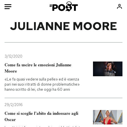
Auto
JULIANNE MOORE
HOME
Italia
Moda
Mondo
Libri
3/12/2020
Politica
Consumismi
Come fa uscire le emozioni Julianne
Moore
Tecnologia
Storie/Idee
«Le fa quasi vedere sulla pelle» ed è «senza
Internet
Ok Boomer!
pari nei suoi ritratti di donne problematiche»
Scienza
Media
hanno scritto di lei, che oggi ha 60 anni
Cultura
Europa
Economia
Altrecose
29/2/2016
Come si sceglie l’abito da indossare agli
Sport
Mondiali calcio 2026
Oscar