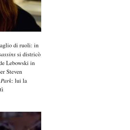
glio di ruoli: in
sassins
si districò
ude Lebowski in
per Steven
 Park
: lui la
tì