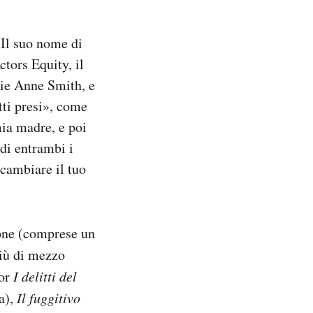
 Il suo nome di
ctors Equity, il
ulie Anne Smith, e
ti presi», come
mia madre, e poi
di entrambi i
 cambiare il tuo
sione (comprese un
più di mezzo
ror
I delitti del
a),
Il fuggitivo