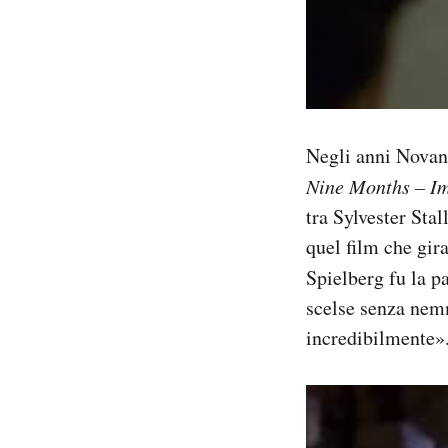
Negli anni Novant
Nine Months – Im
tra Sylvester Sta
quel film che gir
Spielberg fu la 
scelse senza nemm
incredibilmente»