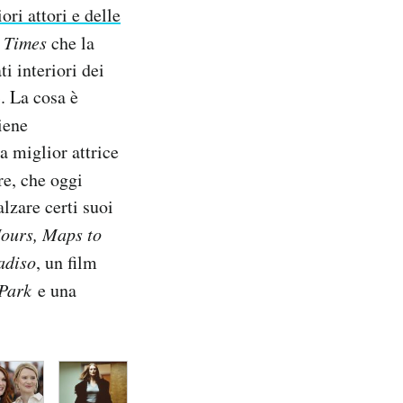
ori attori e delle
 Times
che la
i interiori dei
. La cosa è
iene
a miglior attrice
re, che oggi
lzare certi suoi
Hours, Maps to
adiso
, un film
 Park
e una