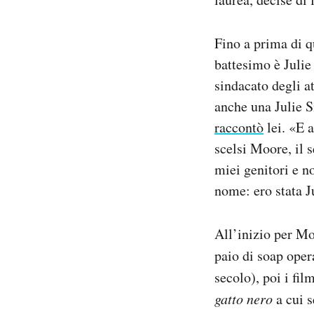
Fino a prima di q
battesimo è Julie
sindacato degli at
anche una Julie 
raccontò
lei. «E a
scelsi Moore, il
miei genitori e n
nome: ero stata J
All’inizio per Mo
paio di soap ope
secolo), poi i fil
gatto nero
a cui s