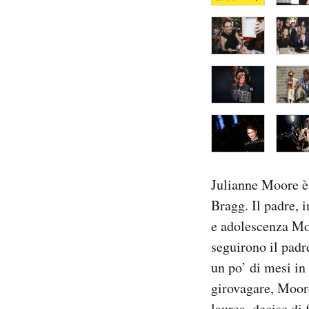
Julianne Moore è 
Bragg. Il padre, i
e adolescenza Moo
seguirono il padre
un po’ di mesi in
girovagare, Moore
laurea, decise di 