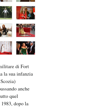
ilitare di Fort
ta la sua infanzia
 Scozia)
e passando anche
utto quel
l 1983, dopo la