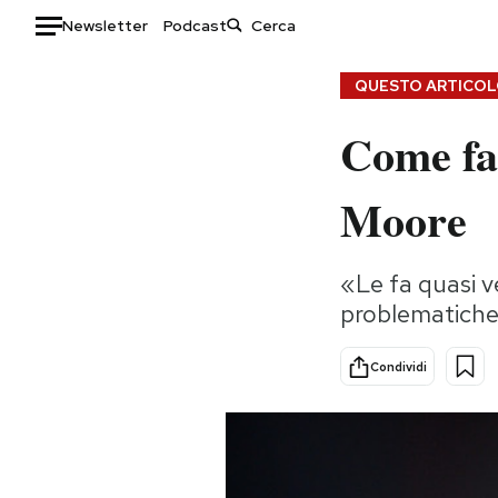
Newsletter
Podcast
Auto
QUESTO ARTICOLO
Come fa 
HOME
Italia
Moda
Moore
Mondo
Libri
Politica
Consumismi
«Le fa quasi ve
Tecnologia
Storie/Idee
problematiche»
Internet
Ok Boomer!
Scienza
Media
Condividi
Cultura
Europa
Economia
Altrecose
Sport
Mondiali calcio 2026