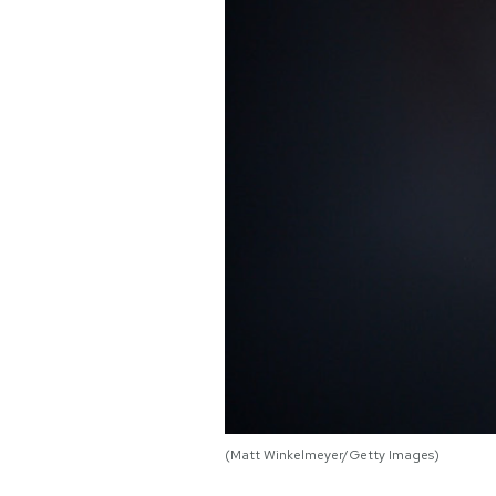
PODCAST
NEWSLETTER
I MIEI PREFERITI
SHOP
CALENDARIO
AREA PERSONALE
Area Personale
(Matt Winkelmeyer/Getty Images)
Newsletter