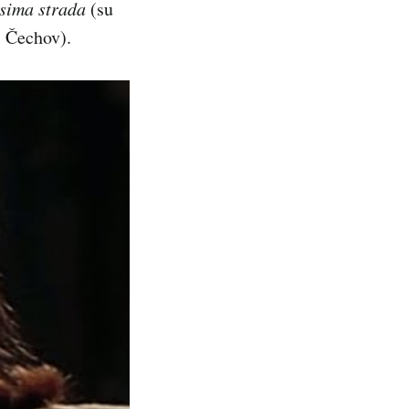
sima strada
(su
 Čechov).