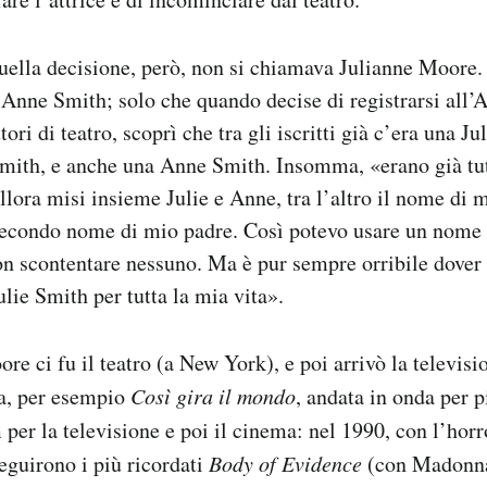
uella decisione, però, non si chiamava Julianne Moore.
 Anne Smith; solo che quando decise di registrarsi all’A
tori di teatro, scoprì che tra gli iscritti già c’era una J
Smith, e anche una Anne Smith. Insomma, «erano già tut
llora misi insieme Julie e Anne, tra l’altro il nome di 
 secondo nome di mio padre. Così potevo usare un nome 
on scontentare nessuno. Ma è pur sempre orribile dover
ulie Smith per tutta la mia vita».
ore ci fu il teatro (a New York), e poi arrivò la televi
ra, per esempio
Così gira il mondo
, andata in onda per 
m per la televisione e poi il cinema: nel 1990, con l’hor
eguirono i più ricordati
Body of Evidence
(con Madonn