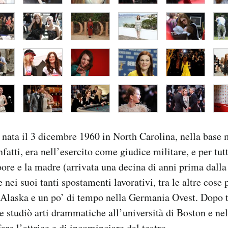
nata il 3 dicembre 1960 in North Carolina, nella base m
nfatti, era nell’esercito come giudice militare, e per tut
re e la madre (arrivata una decina di anni prima dalla
 nei suoi tanti spostamenti lavorativi, tra le altre cos
 Alaska e un po’ di tempo nella Germania Ovest. Dopo t
 studiò arti drammatiche all’università di Boston e ne
fare l’attrice e di incominciare dal teatro.