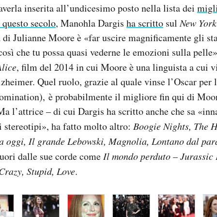
averla inserita all’undicesimo posto nella lista dei
migli
i questo secolo
, Manohla Dargis
ha scritto
sul
New York
à di Julianne Moore è «far uscire magnificamente gli stat
così che tu possa quasi vederne le emozioni sulla pelle»
Alice
, film del 2014 in cui Moore è una linguista a cui v
lzheimer. Quel ruolo, grazie al quale vinse l’Oscar per l
nomination),
è probabilmente il migliore fin qui di Moo
a l’attrice – di cui Dargis ha scritto anche che sa «inna
li stereotipi», ha fatto molto altro:
Boogie Nights, The 
ca oggi, Il grande Lebowski, Magnolia, Lontano dal par
uori dalle sue corde come
Il mondo perduto – Jurassic
Crazy, Stupid, Love
.