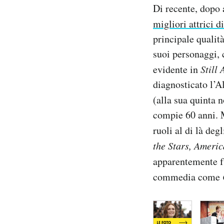
Di recente, dopo 
Notifiche mobile
Regala il Post
migliori attrici d
Hai bisogno di aiuto?
principale qualit
Esci
suoi personaggi, 
evidente in
Still 
diagnosticato l’A
(alla sua quinta 
compie 60 anni. M
ruoli al di là deg
the Stars, Ameri
apparentemente f
commedia come