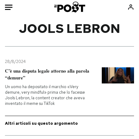
Auto
JOOLS LEBRON
HOME
Italia
Moda
Mondo
Libri
28/8/2024
Politica
Consumismi
C’è una disputa legale attorno alla parola
“demure”
Tecnologia
Storie/Idee
Un uomo ha depositato il marchio «Very
Internet
Ok Boomer!
demure, very mindful» prima che lo facesse
Scienza
Media
Jools Lebron, la content creator che aveva
inventato il meme su TikTok
Cultura
Europa
Economia
Altrecose
Altri articoli su questo argomento
Sport
Mondiali calcio 2026