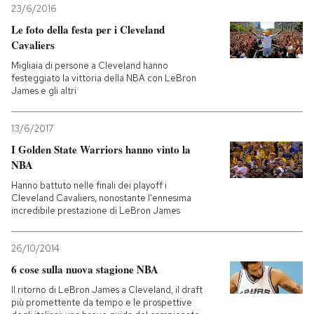
23/6/2016
Le foto della festa per i Cleveland
PODCAST
Cavaliers
Migliaia di persone a Cleveland hanno
NEWSLETTER
festeggiato la vittoria della NBA con LeBron
James e gli altri
I MIEI PREFERITI
13/6/2017
I Golden State Warriors hanno vinto la
NBA
SHOP
Hanno battuto nelle finali dei playoff i
Cleveland Cavaliers, nonostante l'ennesima
incredibile prestazione di LeBron James
CALENDARIO
26/10/2014
AREA PERSONALE
6 cose sulla nuova stagione NBA
Entra
Il ritorno di LeBron James a Cleveland, il draft
più promettente da tempo e le prospettive