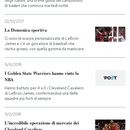
degli italiani: una breve guida del campionato
di basket che comincia martedì notte
22/10/2017
La Domenica sportiva
Ci sono le scarpe personalizzate di LeBron
James e c'è un giocatore di baseball che
rischia grosso, con quella gomma da masticare
9/6/2018
I Golden State Warriors hanno vinto la
NBA
Hanno battuto per 4 a 0 i Cleveland Cavaliers
di LeBron James, confermandosi una delle
squadre più forti di sempre
9/2/2018
L’incredibile operazione di mercato dei
Cleveland Cavaliers