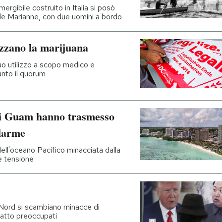
rgibile costruito in Italia si posò
lle Marianne, con due uomini a bordo
zzano la marijuana
uo utilizzo a scopo medico e
iunto il quorum
 di Guam hanno trasmesso
llarme
ell'oceano Pacifico minacciata dalla
e tensione
Nord si scambiano minacce di
fatto preoccupati