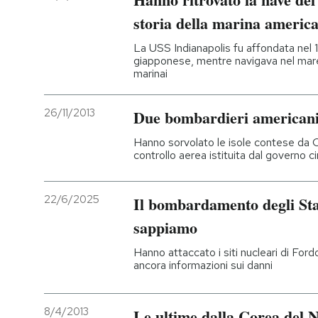
storia della marina americ
La USS Indianapolis fu affondata nel
giapponese, mentre navigava nel mare
marinai
26/11/2013
Due bombardieri americani 
Hanno sorvolato le isole contese da C
controllo aerea istituita dal governo c
22/6/2025
Il bombardamento degli Stat
sappiamo
Hanno attaccato i siti nucleari di For
ancora informazioni sui danni
8/4/2013
Le ultime dalla Corea del 