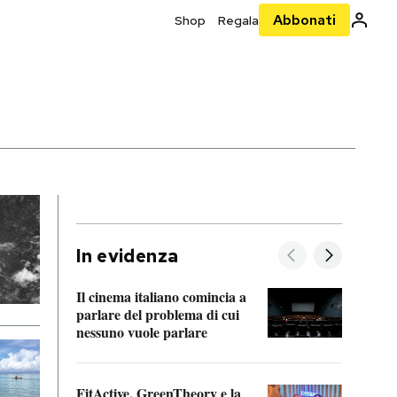
Abbonati
Shop
Regala
In evidenza
Il cinema italiano comincia a
A cos
parlare del problema di cui
nessuno vuole parlare
Cosa 
FitActive, GreenTheory e la