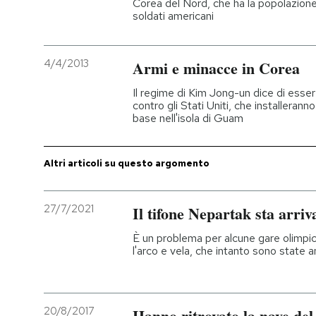
Corea del Nord, che ha la popolazione
soldati americani
PODCAST
4/4/2013
Armi e minacce in Corea
NEWSLETTER
Il regime di Kim Jong-un dice di esse
contro gli Stati Uniti, che installeranno
base nell'isola di Guam
I MIEI PREFERITI
Altri articoli su questo argomento
SHOP
27/7/2021
Il tifone Nepartak sta arri
CALENDARIO
È un problema per alcune gare olimpiche
l'arco e vela, che intanto sono state 
AREA PERSONALE
Entra
20/8/2017
Hanno ritrovato la nave del