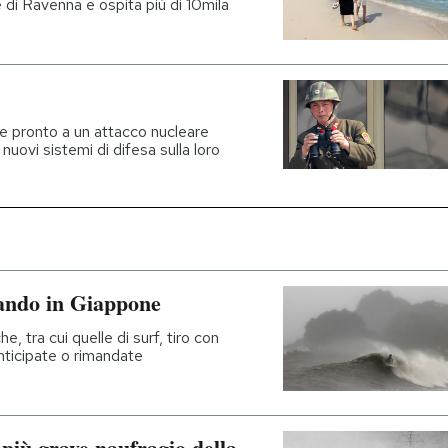
 di Ravenna e ospita più di 10mila
re pronto a un attacco nucleare
 nuovi sistemi di difesa sulla loro
vando in Giappone
, tra cui quelle di surf, tiro con
anticipate o rimandate
 più grave naufragio della