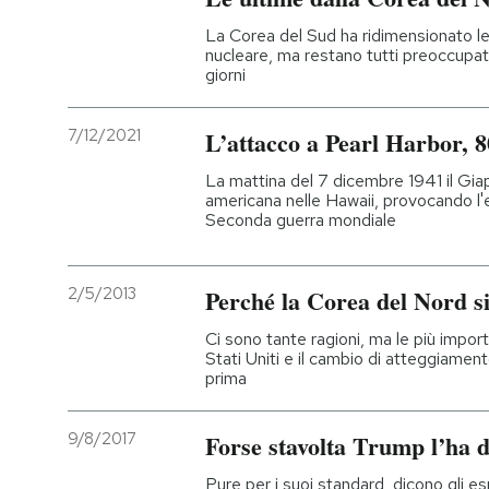
La Corea del Sud ha ridimensionato l
nucleare, ma restano tutti preoccupati
giorni
7/12/2021
L’attacco a Pearl Harbor, 8
La mattina del 7 dicembre 1941 il Gi
americana nelle Hawaii, provocando l'en
Seconda guerra mondiale
2/5/2013
Perché la Corea del Nord s
Ci sono tante ragioni, ma le più impor
Stati Uniti e il cambio di atteggiamen
prima
9/8/2017
Forse stavolta Trump l’ha d
Pure per i suoi standard, dicono gli e