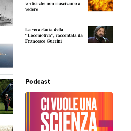
vortici che non riuscivamo a
facen
vedere
dentr
La vera storia della
Il vi
“Locomotiva”, raccontata da
inseg
Francesco Guccini
Khers
Podcast