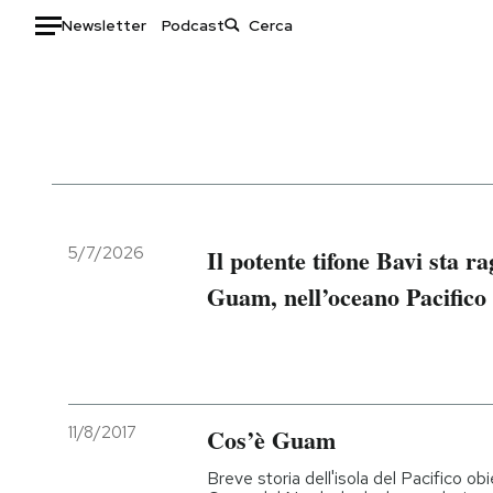
Newsletter
Podcast
Auto
HOME
Italia
Moda
Mondo
Libri
Politica
Consumismi
5/7/2026
Il potente tifone Bavi sta r
Tecnologia
Storie/Idee
Guam, nell’oceano Pacifico
Internet
Ok Boomer!
Scienza
Media
Cultura
Europa
Economia
Altrecose
11/8/2017
Cos’è Guam
Sport
Mondiali calcio 2026
Breve storia dell'isola del Pacifico ob