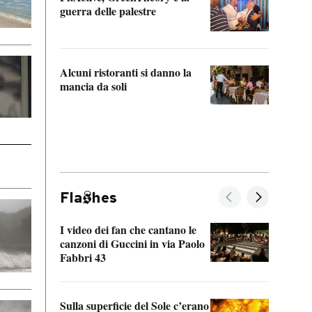
“Odis
guerra delle palestre
Che s
strum
Alcuni ristoranti si danno la
mancia da soli
Fla
hes
I video dei fan che cantano le
Il de
canzoni di Guccini in via Paolo
Edoar
Fabbri 43
cappi
Sulla superficie del Sole c’erano
Il fi