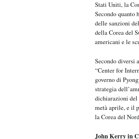
Stati Uniti, la C
Notifiche mobile
Secondo quanto ha
Regala il Post
Hai bisogno di aiuto?
delle sanzioni de
Esci
della Corea del Su
americani e le sc
Secondo diversi a
“Center for Inter
governo di Pyongy
strategia dell’am
dichiarazioni del
metà aprile, e il
la Corea del Nord
John Kerry in C