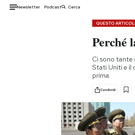
Newsletter
Podcast
Auto
QUESTO ARTICOLO
Perché l
HOME
Italia
Moda
Ci sono tante 
Mondo
Libri
Stati Uniti e 
Politica
Consumismi
prima
Tecnologia
Storie/Idee
Internet
Ok Boomer!
Condividi
Scienza
Media
Cultura
Europa
Economia
Altrecose
Sport
Mondiali calcio 2026