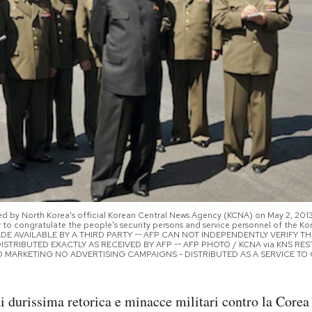
sed by North Korea's official Korean Central News Agency (KCNA) on May 2, 20
ty to congratulate the people's security persons and service personnel of the Ko
MADE AVAILABLE BY A THIRD PARTY -- AFP CAN NOT INDEPENDENTLY VERIFY T
ISTRIBUTED EXACTLY AS RECEIVED BY AFP -- AFP PHOTO / KCNA via KNS RE
NO MARKETING NO ADVERTISING CAMPAIGNS - DISTRIBUTED AS A SERVICE TO C
 durissima retorica e minacce militari contro la Corea 