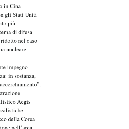
to in Cina
n gli Stati Uniti
nto più
stema di difesa
ridotto nel caso
ma nucleare.
ente impegno
za: in sostanza,
i accerchiamento”.
strazione
ilistico Aegis
silistiche
acco della Corea
ione nell’area,