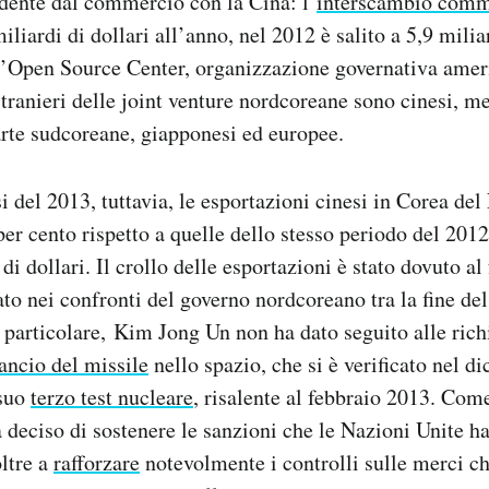
dente dal commercio con la Cina: l’
interscambio comm
liardi di dollari all’anno, nel 2012 è salito a 5,9 miliar
l’Open Source Center, organizzazione governativa amer
stranieri delle joint venture nordcoreane sono cinesi, me
rte sudcoreane, giapponesi ed europee.
i del 2013, tuttavia, le esportazioni cinesi in Corea de
 per cento rispetto a quelle dello stesso periodo del 20
di dollari. Il crollo delle esportazioni è stato dovuto al 
to nei confronti del governo nordcoreano tra la fine del
 particolare, Kim Jong Un non ha dato seguito alle richi
ancio del missile
nello spazio, che si è verificato nel d
 suo
terzo test nucleare
, risalente al febbraio 2013. Come
 deciso di sostenere le sanzioni che le Nazioni Unite h
ltre a
rafforzare
notevolmente i controlli sulle merci che