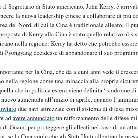
o il Segretario di Stato americano, John Kerry, è arriva
ncere la nuova leadership cinese a collaborare di più co
ea del Nord, di cui la Cina è tradizionale alleato. Il pu
roposta di Kerry alla Cina è stato quello relativo al si
icano nella regione: Kerry ha detto che potrebbe essere 
o di Pyongyang decidesse di abbandonare il suo program
mportante per la Cina, che da alcuni anni vede il cresc
o nella regione come una minaccia alla propria sicurez
 quella che in politica estera viene definita “sindrome d
 nuovo aumentata all’inizio di aprile, quando l’ammini
inviato
due navi attrezzate con il sistema di difesa miss
tre ad
avere annunciato
un rafforzamento delle difese mis
la di Guam, per proteggere gli alleati nel caso di un att
, se la Cina vuole che gli Stati Uniti allentino la press