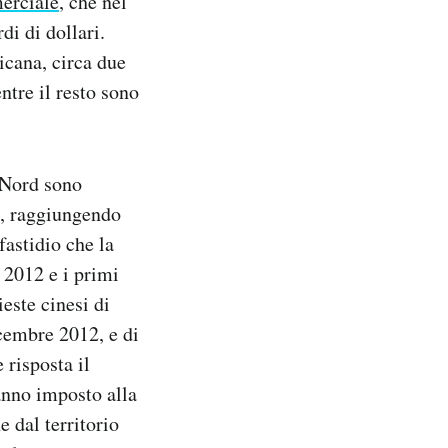
erciale
, che nel
di di dollari.
icana, circa due
ntre il resto sono
l Nord sono
12, raggiungendo
fastidio che la
 2012 e i primi
este cinesi di
icembre 2012, e di
 risposta il
anno imposto alla
 dal territorio