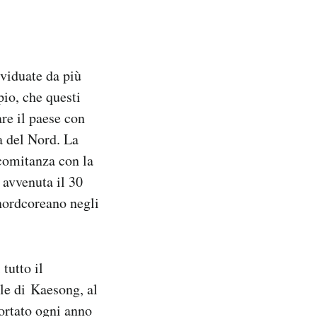
ividuate da più
pio, che questi
re il paese con
ea del Nord. La
ncomitanza con la
 avvenuta il 30
 nordcoreano negli
 tutto il
le di Kaesong, al
ortato ogni anno