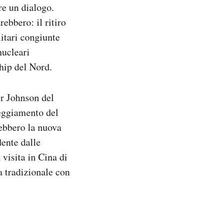
re un dialogo.
rebbero: il ritiro
litari congiunte
nucleari
ship del Nord.
er Johnson del
teggiamento del
rebbero la nuova
ente dalle
 visita in Cina di
a tradizionale con