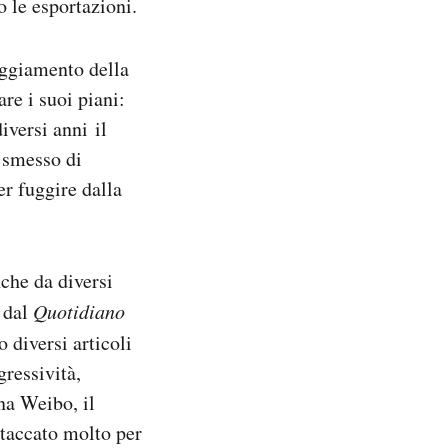
o le esportazioni.
eggiamento della
re i suoi piani:
iversi anni il
a smesso di
r fuggire dalla
che da diversi
o dal
Quotidiano
 diversi articoli
gressività,
na Weibo, il
ttaccato molto per