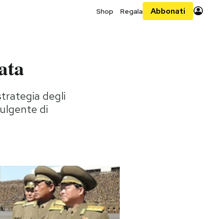
Abbonati
Shop
Regala
ata
trategia degli
dulgente di