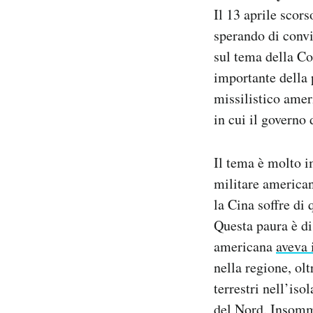
Il 13 aprile scors
sperando di convi
sul tema della Cor
importante della p
missilistico amer
in cui il govern
Il tema è molto i
militare american
la Cina soffre di
Questa paura è di
americana
aveva 
nella regione, ol
terrestri nell’iso
del Nord. Insomma