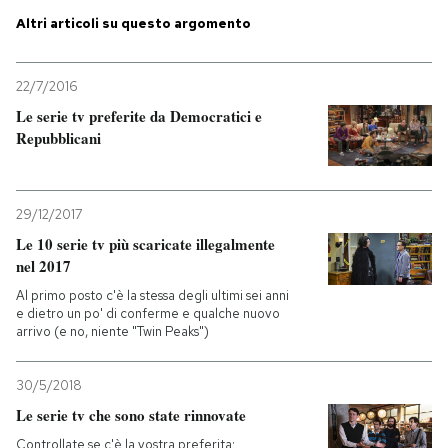
Altri articoli su questo argomento
PODCAST
22/7/2016
NEWSLETTER
Le serie tv preferite da Democratici e
Repubblicani
I MIEI PREFERITI
29/12/2017
SHOP
Le 10 serie tv più scaricate illegalmente
nel 2017
Al primo posto c'è la stessa degli ultimi sei anni
CALENDARIO
e dietro un po' di conferme e qualche nuovo
arrivo (e no, niente "Twin Peaks")
AREA PERSONALE
30/5/2018
Entra
Le serie tv che sono state rinnovate
Controllate se c'è la vostra preferita: