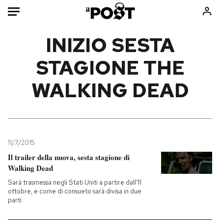
Auto
INIZIO SESTA
STAGIONE THE
HOME
WALKING DEAD
Italia
Moda
Mondo
Libri
Politica
Consumismi
Tecnologia
Storie/Idee
Internet
Ok Boomer!
11/7/2015
Scienza
Media
Il trailer della nuova, sesta stagione di
Walking Dead
Cultura
Europa
Economia
Altrecose
Sarà trasmessa negli Stati Uniti a partire dall'11
ottobre, e come di consueto sarà divisa in due
Sport
Mondiali calcio 2026
parti