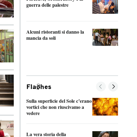
“Odis
guerra delle palestre
Che s
strum
Alcuni ristoranti si danno la
mancia da soli
Fla
hes
Sulla superficie del Sole c’erano
Il fi
vortici che non riuscivamo a
facen
vedere
dentr
La vera storia della
Il vi