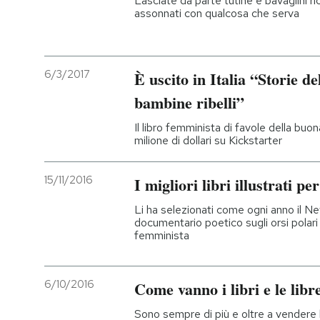
Lasciate da parte tutine e bavaglini ri
assonnati con qualcosa che serva
6/3/2017
È uscito in Italia “Storie d
bambine ribelli”
Il libro femminista di favole della bu
milione di dollari su Kickstarter
15/11/2016
I migliori libri illustrati p
Li ha selezionati come ogni anno il N
documentario poetico sugli orsi pola
femminista
6/10/2016
Come vanno i libri e le libr
Sono sempre di più e oltre a vendere l