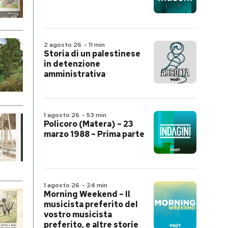
2 agosto 26
-
11 min
Storia di un palestinese
in detenzione
amministrativa
1 agosto 26
-
53 min
Policoro (Matera) – 23
marzo 1988 – Prima parte
1 agosto 26
-
24 min
Morning Weekend – Il
musicista preferito del
vostro musicista
preferito, e altre storie