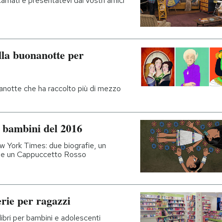
camati e presentatevi dai vostri amici
ella buonanotte per
onanotte che ha raccolto più di mezzo
er bambini del 2016
ew York Times: due biografie, un
ri e un Cappuccetto Rosso
erie per ragazzi
ibri per bambini e adolescenti