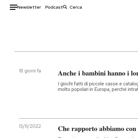
Newsletter
Podcast
Auto
HOME
Italia
Moda
Mondo
Libri
Politica
Consumismi
18 giorni fa
Anche i bambini hanno i lo
Tecnologia
Storie/Idee
I giochi fatti di piccole casse e catal
Internet
Ok Boomer!
molto popolari in Europa, perché int
Scienza
Media
Cultura
Europa
Economia
Altrecose
Sport
Mondiali calcio 2026
13/11/2022
Che rapporto abbiamo con i 