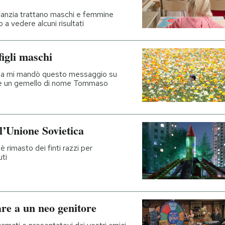
infanzia trattano maschi e femmine
 a vedere alcuni risultati
figli maschi
Lea mi mandò questo messaggio su
i e un gemello di nome Tommaso
ll’Unione Sovietica
rimasto dei finti razzi per
uti
are a un neo genitore