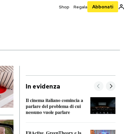
Abbonati
Shop
Regala
In evidenza
Il cinema italiano comincia a
A cos
parlare del problema di cui
nessuno vuole parlare
Cosa 
FitActive, GreenTheory e la