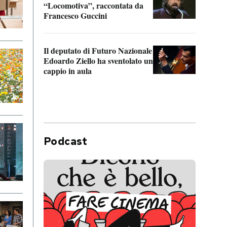
“Locomotiva”, raccontata da
inseg
Francesco Guccini
Khers
Il deputato di Futuro Nazionale
La pl
Edoardo Ziello ha sventolato un
da P
cappio in aula
Podcast