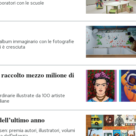
boratori con le scuole
album immaginario con le fotografie
ui è cresciuta
 raccolto mezzo milione di
dinarie illustrate da 100 artiste
liane
 dell’ultimo anno
en: premia autori, illustratori, volumi
a dell'infanzia