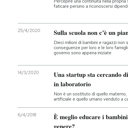
Percepire una continuità nella propria 
faticare persino a riconoscersi dipende
PODCAST
25/4/2020
NEWSLETTER
Sulla scuola non c’è un pia
Dieci milioni di bambini e ragazzi non s
conseguenze per loro e le loro famiglie
I MIEI PREFERITI
governo sono appena iniziate
SHOP
14/3/2020
Una startup sta cercando di
in laboratorio
CALENDARIO
Non è un sostituto di quello materno,
artificiale e quello umano venduto a 
AREA PERSONALE
6/4/2018
È meglio educare i bambini
Entra
genere?