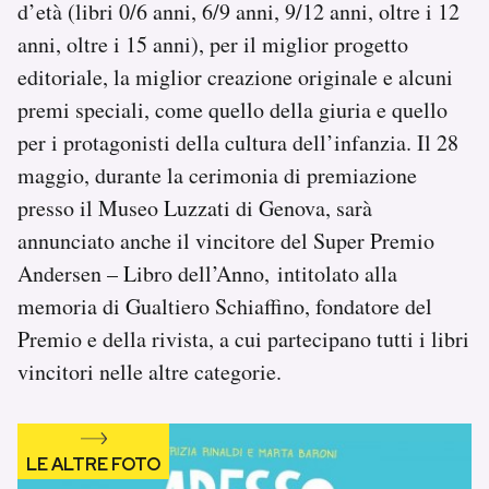
d’età (libri 0/6 anni, 6/9 anni, 9/12 anni, oltre i 12
Notifiche mobile
anni, oltre i 15 anni), per il miglior progetto
Regala il Post
editoriale, la miglior creazione originale e alcuni
Hai bisogno di aiuto?
Esci
premi speciali, come quello della giuria e quello
per i protagonisti della cultura dell’infanzia. Il 28
maggio, durante la cerimonia di premiazione
presso il Museo Luzzati di Genova, sarà
annunciato anche il vincitore del Super Premio
Andersen – Libro dell’Anno, intitolato alla
memoria di Gualtiero Schiaffino, fondatore del
Premio e della rivista, a cui partecipano tutti i libri
vincitori nelle altre categorie.