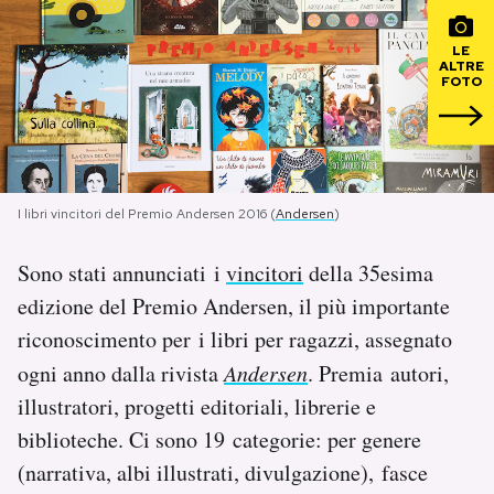
PODCAST
LE
ALTRE
FOTO
NEWSLETTER
I MIEI PREFERITI
I libri vincitori del Premio Andersen 2016 (
Andersen
)
SHOP
Sono stati annunciati i
vincitori
della 35esima
edizione del Premio Andersen, il più importante
riconoscimento per i libri per ragazzi, assegnato
CALENDARIO
ogni anno dalla rivista
Andersen
. Premia autori,
illustratori, progetti editoriali, librerie e
AREA PERSONALE
biblioteche. Ci sono 19 categorie: per genere
Area Personale
(narrativa, albi illustrati, divulgazione), fasce
Newsletter