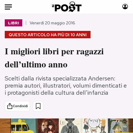
Auto
LIBRI
Venerdì 20 maggio 2016
QUESTO ARTICOLO HA PIÙ DI
10 ANNI
HOME
I migliori libri per ragazzi
Italia
Moda
Mondo
Libri
dell’ultimo anno
Politica
Consumismi
Tecnologia
Storie/Idee
Scelti dalla rivista specializzata Andersen:
Internet
Ok Boomer!
premia autori, illustratori, volumi dimenticati e
i protagonisti della cultura dell'infanzia
Scienza
Media
Cultura
Europa
Condividi
Economia
Altrecose
Sport
Mondiali calcio 2026