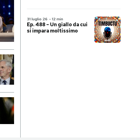
31 luglio 26
-
12 min
Ep. 488 – Un giallo da cui
si impara moltissimo