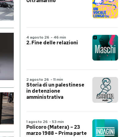
Ultramarino
4 agosto 26
-
46 min
2. Fine delle relazioni
2 agosto 26
-
11 min
Storia di un palestinese
in detenzione
amministrativa
1 agosto 26
-
53 min
Policoro (Matera) – 23
marzo 1988 – Prima parte