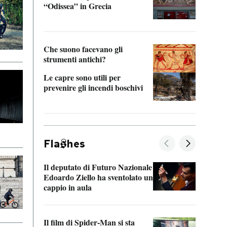
“Odissea” in Grecia
vedi 
Che suono facevano gli
strumenti antichi?
Le capre sono utili per
prevenire gli incendi boschivi
Fla
hes
Il deputato di Futuro Nazionale
La pl
Edoardo Ziello ha sventolato un
da P
cappio in aula
La de
Il film di Spider-Man si sta