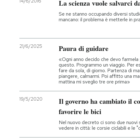
14/6/2016
La scienza vuole salvarci d
PODCAST
Se ne stanno occupando diversi studio
mancano: il problema è metterle in pra
NEWSLETTER
21/6/2025
Paura di guidare
I MIEI PREFERITI
«Ogni anno decido che devo farmela 
questo. Programmo un viaggio. Per 
fare da sola, di giorno. Partenza di ma
SHOP
piangere, calmarmi. Poi affitto una mac
mattina mi sveglio tre ore prima»
CALENDARIO
19/5/2020
Il governo ha cambiato il co
favorire le bici
AREA PERSONALE
Nel nuovo decreto ci sono due nuovi
vedere in città: le corsie ciclabili e le
Entra