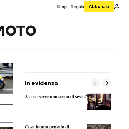
Abbonati
Shop
Regala
 MOTO
In evidenza
A cosa serve una scena di sesso?
La “I
bolog
Cosa hanno pensato di
Se sa