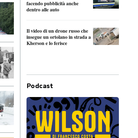
Franc
facendo pubblicità anche
dello
dentro alle auto
Una 
Il video di un drone russo che
statun
insegue un ortolano in strada a
afric
Kherson e lo ferisce
Podcast