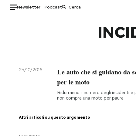
Newsletter
Podcast
Auto
INCI
HOME
Italia
Moda
Mondo
Libri
Politica
Consumismi
25/10/2016
Le auto che si guidano da s
Tecnologia
Storie/Idee
per le moto
Internet
Ok Boomer!
Ridurranno il numero degli incidenti e
Scienza
Media
non compra una moto per paura
Cultura
Europa
Economia
Altrecose
Altri articoli su questo argomento
Sport
Mondiali calcio 2026