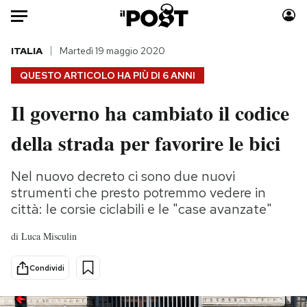
Auto
ITALIA
Martedì 19 maggio 2020
QUESTO ARTICOLO HA PIÙ DI
6 ANNI
HOME
Il governo ha cambiato il codice
Italia
Moda
della strada per favorire le bici
Mondo
Libri
Politica
Consumismi
Nel nuovo decreto ci sono due nuovi
Tecnologia
Storie/Idee
strumenti che presto potremmo vedere in
Internet
Ok Boomer!
città: le corsie ciclabili e le "case avanzate"
Scienza
Media
Cultura
Europa
di
Luca Misculin
Economia
Altrecose
Condividi
Sport
Mondiali calcio 2026