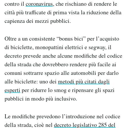
contro il
coronavirus
, che rischiano di rendere le
Notifiche mobile
città più trafficate di prima vista la riduzione della
Regala il Post
Hai bisogno di aiuto?
capienza dei mezzi pubblici.
Esci
Oltre a un consistente “bonus bici” per l’acquisto
di biciclette, monopattini elettrici e segway, il
decreto prevede anche alcune modifiche del codice
della strada che dovrebbero rendere più facile ai
comuni sottrarre spazio alle automobili per darlo
alle biciclette: uno dei
metodi più citati dagli
esperti
per ridurre lo smog e ripensare gli spazi
pubblici in modo più inclusivo.
Le modifiche prevedono l’introduzione nel codice
della strada, cioè nel
decreto legislativo 285 del