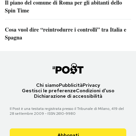
Il piano del comune di Roma per gli abitanti dello
Spin Time
Cosa vuol dire “reintrodurre i controlli” tra Italia e
Spagna
Chi siamo
Pubblicità
Privacy
Gestisci le preferenze
Condizioni d'uso
Dichiarazione di accessibilità
Il Post è una testata registrata presso il Tribunale di Milano, 419 del
28 settembre 2009 - ISSN 2610-9980
Abbonati