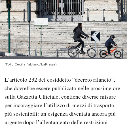
PODCAST
NEWSLETTER
I MIEI PREFERITI
(Foto Cecilia Fabiano/LaPresse)
SHOP
L’articolo 232 del cosiddetto “decreto rilancio”,
CALENDARIO
che dovrebbe essere pubblicato nelle prossime ore
sulla Gazzetta Ufficiale, contiene diverse misure
per incoraggiare l’utilizzo di mezzi di trasporto
AREA PERSONALE
più sostenibili: un’esigenza diventata ancora più
Area Personale
urgente dopo l’allentamento delle restrizioni
Newsletter