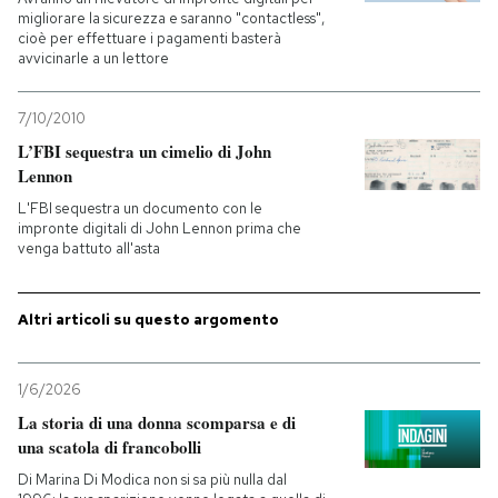
migliorare la sicurezza e saranno "contactless",
cioè per effettuare i pagamenti basterà
PODCAST
avvicinarle a un lettore
NEWSLETTER
7/10/2010
L’FBI sequestra un cimelio di John
Lennon
I MIEI PREFERITI
L'FBI sequestra un documento con le
impronte digitali di John Lennon prima che
venga battuto all'asta
SHOP
Altri articoli su questo argomento
CALENDARIO
1/6/2026
AREA PERSONALE
La storia di una donna scomparsa e di
una scatola di francobolli
Entra
Di Marina Di Modica non si sa più nulla dal