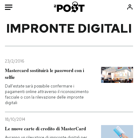
Auto
IMPRONTE DIGITALI
HOME
Italia
Moda
Mondo
Libri
23/2/2016
Politica
Consumismi
Mastercard sostituirà le password con i
selfie
Tecnologia
Storie/Idee
Dall'estate sarà possibile confermare i
Internet
Ok Boomer!
pagamenti online attraverso il riconoscimento
Scienza
Media
facciale o con la rilevazione delle impronte
digitali
Cultura
Europa
Economia
Altrecose
18/10/2014
Sport
Mondiali calcio 2026
Le nuove carte di credito di MasterCard
Avranno un rilevatore di impronte digitali per